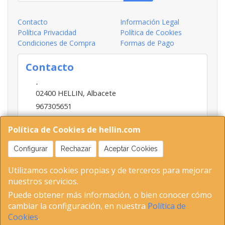
Contacto
Información Legal
Política Privacidad
Política de Cookies
Condiciones de Compra
Formas de Pago
Contacto
-
02400
HELLIN
,
Albacete
967305651
INFO@HELLIN.COM
Política de Cookies de hellin.com
Configurar
Rechazar
Aceptar Cookies
Horario
Utilizamos cookies propias y de terceros para mejorar
09:00-13:30; 16:30-20:30
nuestros servicios.
Puede obtener más información, o bien conocer cómo
cambiar la configuración, en nuestra
Política de
02400 Hellin (Albacete ) Tel 653893802-967305651 C.I.F-
Cookies
.
5153379E