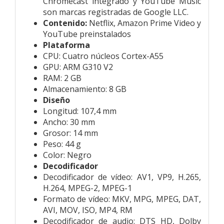
Chromecast integrado y YouTube Music
son marcas registradas de Google LLC.
Contenido:
Netflix, Amazon Prime Video y
YouTube preinstalados
Plataforma
CPU:
Cuatro núcleos Cortex-A55
GPU:
ARM G310 V2
RAM:
2 GB
Almacenamiento:
8 GB
Diseño
Longitud:
107,4 mm
Ancho:
30 mm
Grosor:
14 mm
Peso:
44 g
Color:
Negro
Decodificador
Decodificador de vídeo:
AV1, VP9, H.265,
H.264, MPEG-2, MPEG-1
Formato de vídeo:
MKV, MPG, MPEG, DAT,
AVI, MOV, ISO, MP4, RM
Decodificador de audio:
DTS HD, Dolby