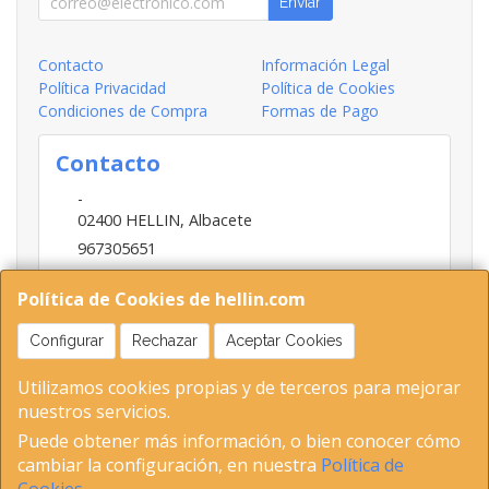
Enviar
Contacto
Información Legal
Política Privacidad
Política de Cookies
Condiciones de Compra
Formas de Pago
Contacto
-
02400
HELLIN
,
Albacete
967305651
INFO@HELLIN.COM
Política de Cookies de hellin.com
Configurar
Rechazar
Aceptar Cookies
Horario
Utilizamos cookies propias y de terceros para mejorar
09:00-13:30; 16:30-20:30
nuestros servicios.
Puede obtener más información, o bien conocer cómo
cambiar la configuración, en nuestra
Política de
02400 Hellin (Albacete ) Tel 653893802-967305651 C.I.F-