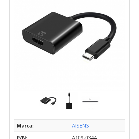
Marca:
AISENS
P/N:
A109-0344