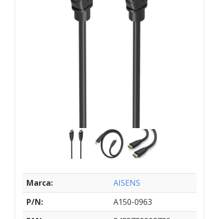
Marca:
AISENS
P/N:
A150-0963