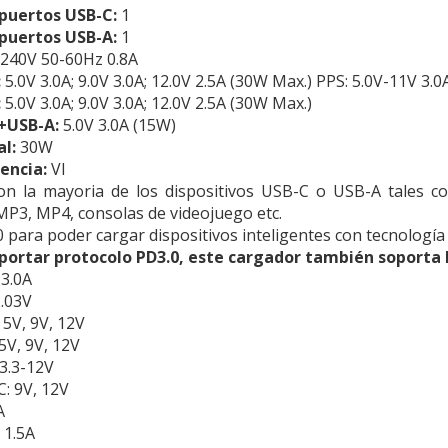
puertos USB-C:
1
puertos USB-A:
1
240V 50-60Hz 0.8A
:
5.0V 3.0A; 9.0V 3.0A; 12.0V 2.5A (30W Max.) PPS: 5.0V-11V 3.0
:
5.0V 3.0A; 9.0V 3.0A; 12.0V 2.5A (30W Max.)
C+USB-A:
5.0V 3.0A (15W)
l:
30W
iencia:
VI
on la mayoria de los dispositivos USB-C o USB-A tales co
 MP3, MP4, consolas de videojuego etc.
 para poder cargar dispositivos inteligentes con tecnología
portar protocolo PD3.0, este cargador también soporta l
 3.0A
2.03V
 5V, 9V, 12V
V, 9V, 12V
3.3-12V
 9V, 12V
A
 1.5A