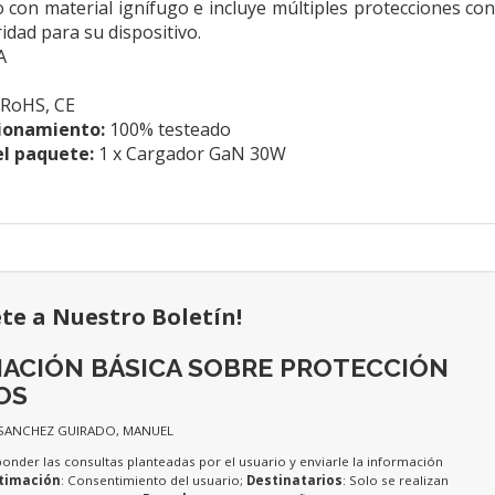
o con material ignífugo e incluye múltiples protecciones con
dad para su dispositivo.
A
RoHS, CE
ionamiento:
100% testeado
el paquete:
1 x Cargador GaN 30W
ete a Nuestro Boletín!
ACIÓN BÁSICA SOBRE PROTECCIÓN
OS
 SANCHEZ GUIRADO, MANUEL
ponder las consultas planteadas por el usuario y enviarle la información
timación
: Consentimiento del usuario;
Destinatarios
: Solo se realizan