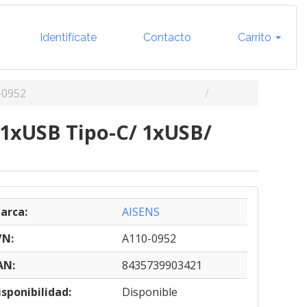
Identifícate
Contacto
Carrito
-0952
 1xUSB Tipo-C/ 1xUSB/
arca:
AISENS
/N:
A110-0952
AN:
8435739903421
isponibilidad:
Disponible