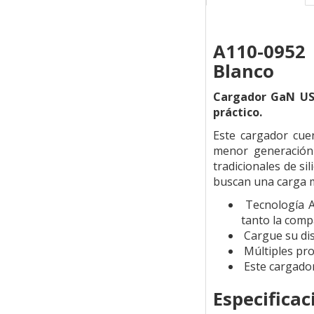
A110-0952
Blanco
Cargador GaN USB
práctico.
Este cargador cuen
menor generación
tradicionales de s
buscan una carga má
Tecnología AI
tanto la compa
Cargue su dis
Múltiples pro
Este cargador
Especificac