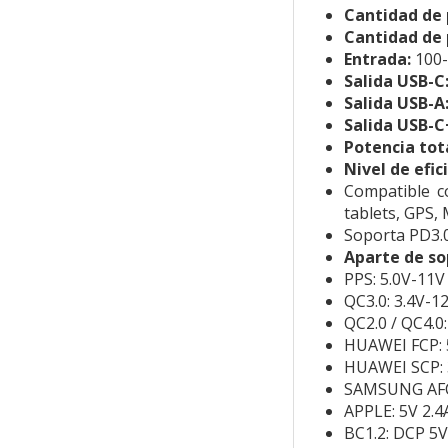
Cantidad de 
Cantidad de 
Entrada:
100-
Salida USB-C
Salida USB-A
Salida USB-
Potencia tota
Nivel de efic
Compatible c
tablets, GPS,
Soporta PD3.0
Aparte de so
PPS: 5.0V-11V
QC3.0: 3.4V-1
QC2.0 / QC4.0:
HUAWEI FCP: 5
HUAWEI SCP: 
SAMSUNG AFC:
APPLE: 5V 2.4
BC1.2: DCP 5V