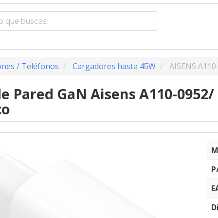
nes / Teléfonos
Cargadores hasta 45W
AISENS A110
e Pared GaN Aisens A110-0952/
co
M
P
E
D