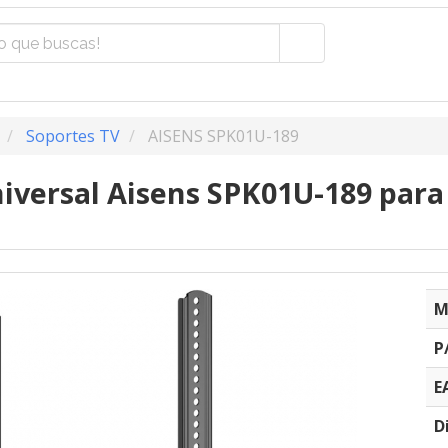
Soportes TV
AISENS SPK01U-189
iversal Aisens SPK01U-189 para
M
P
E
D