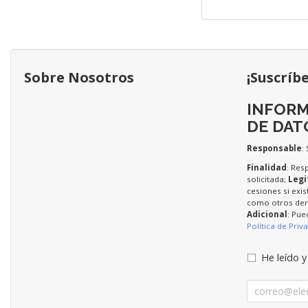
Sobre Nosotros
¡Suscríb
INFORM
DE DAT
Responsable
:
Finalidad
: Res
solicitada;
Legi
cesiones si exis
como otros dere
Adicional
: Pue
Política de Priv
He leído y