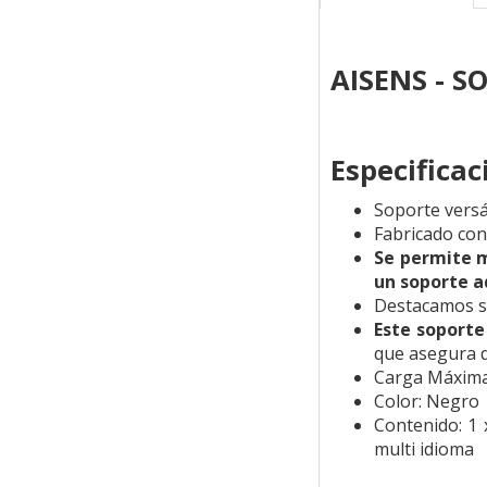
AISENS - 
Especifica
Soporte versá
Fabricado con
Se permite m
un soporte a
Destacamos su 
Este soporte
que asegura q
Carga Máxima
Color: Negro
Contenido: 1 
multi idioma