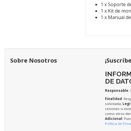
1 x Soporte d
1 x Kit de mo
1 x Manual de
Sobre Nosotros
¡Suscríb
INFORM
DE DAT
Responsable
:
Finalidad
: Res
solicitada;
Legi
cesiones si exis
como otros dere
Adicional
: Pue
Política de Priv