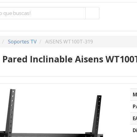
Soportes TV
AISENS WT100T-319
 Pared Inclinable Aisens WT100T
M
P
E
D