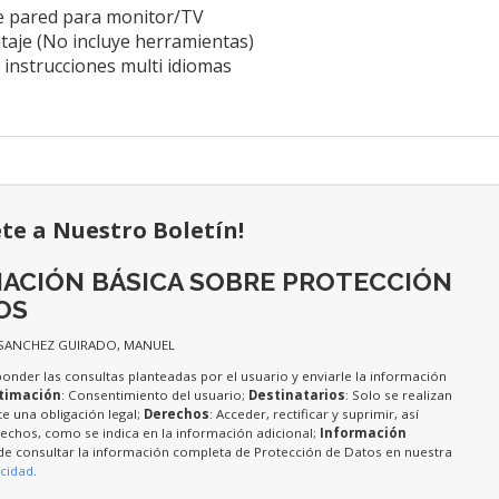
e pared para monitor/TV
ntaje (No incluye herramientas)
 instrucciones multi idiomas
ete a Nuestro Boletín!
ACIÓN BÁSICA SOBRE PROTECCIÓN
OS
 SANCHEZ GUIRADO, MANUEL
ponder las consultas planteadas por el usuario y enviarle la información
timación
: Consentimiento del usuario;
Destinatarios
: Solo se realizan
te una obligación legal;
Derechos
: Acceder, rectificar y suprimir, así
chos, como se indica en la información adicional;
Información
de consultar la información completa de Protección de Datos en nuestra
acidad
.