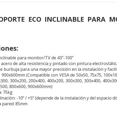
SOPORTE ECO INCLINABLE PARA M
iones:
nclinable para monitor/TV de 43”-100”
 acero de alta resistencia y pintado con pintura electrostáti
de burbuja para una mayor precisión en la instalación y facilit
 900x600mm (Compatible con VESA de 50x50, 75x75, 100x100
300, 300x200, 200x400, 400x200, 300x300, 300x400, 400x30
x500, 800x600, 900x600mm)
: 75kg
inación: -10º / +5º (depende de la instalación y del espacio d
la pared: 85mm