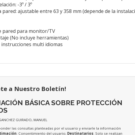
lación: -3º / 3º
a pared: ajustable entre 63 y 358 mm (depende de la instalaci
e pared para monitor/TV
ntaje (No incluye herramientas)
 instrucciones multi idiomas
ete a Nuestro Boletín!
ACIÓN BÁSICA SOBRE PROTECCIÓN
OS
 SANCHEZ GUIRADO, MANUEL
ponder las consultas planteadas por el usuario y enviarle la información
timación
: Consentimiento del usuario;
Destinatarios
: Solo se realizan