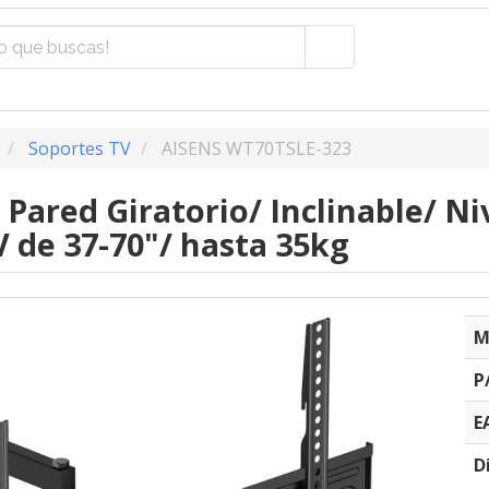
Soportes TV
AISENS WT70TSLE-323
 Pared Giratorio/ Inclinable/ N
V de 37-70"/ hasta 35kg
M
P
E
D