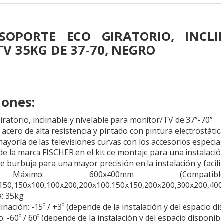
 SOPORTE ECO GIRATORIO, INCL
V 35KG DE 37-70, NEGRO
iones:
ratorio, inclinable y nivelable para monitor/TV de 37”-70”
 acero de alta resistencia y pintado con pintura electrostáti
ayoría de las televisiones curvas con los accesorios especial
 de la marca FISCHER en el kit de montaje para una instalaci
de burbuja para una mayor precisión en la instalación y facilit
Máximo: 600x400mm (Com
150,150x100,100x200,200x100,150x150,200x200,300x200,40
: 35kg
inación: -15º / +3º (depende de la instalación y del espacio d
: -60º / 60º (depende de la instalación y del espacio disponib