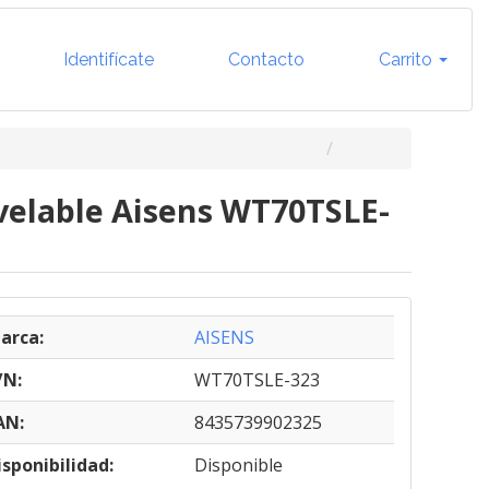
Identifícate
Contacto
Carrito
ivelable Aisens WT70TSLE-
arca:
AISENS
/N:
WT70TSLE-323
AN:
8435739902325
isponibilidad:
Disponible