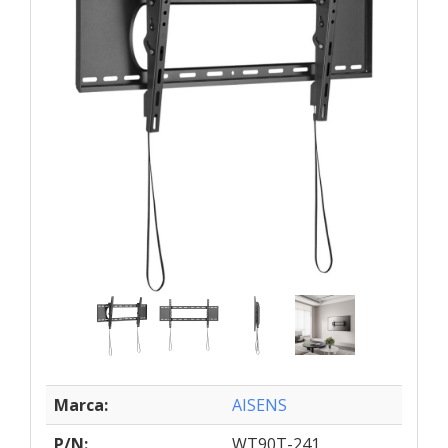
Marca:
AISENS
P/N:
WT90T-241