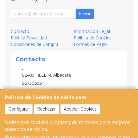
Enviar
Contacto
Información Legal
Política Privacidad
Política de Cookies
Condiciones de Compra
Formas de Pago
Contacto
-
02400
HELLIN
,
Albacete
967305651
INFO@HELLIN.COM
Política de Cookies de hellin.com
Configurar
Rechazar
Aceptar Cookies
Horario
Utilizamos cookies propias y de terceros para mejorar
09:00-13:30; 16:30-20:30
nuestros servicios.
Puede obtener más información, o bien conocer cómo