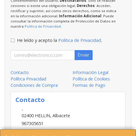
Consentimiento del usuario;
Destinatarios
: Solo se realizan
cesiones si existe una obligación legal;
Derechos
: Acceder,
rectificar y suprimir, así como otros derechos, como se indica
en la información adicional;
Información Adicional
: Puede
consultar la información completa de Protección de Datos en
nuestra
Política de Privacidad
.
He leído y acepto la
Política de Privacidad
.
Enviar
Contacto
Información Legal
Política Privacidad
Política de Cookies
Condiciones de Compra
Formas de Pago
Contacto
-
02400
HELLIN
,
Albacete
967305651
INFO@HELLIN.COM