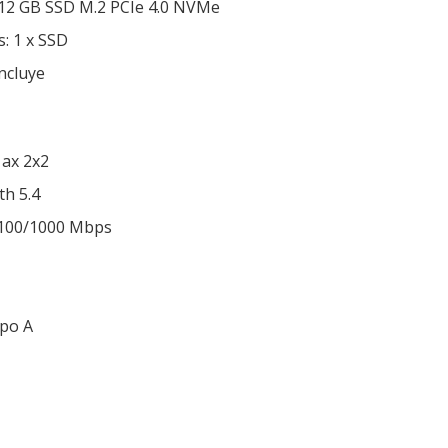
12 GB SSD M.2 PCIe 4.0 NVMe
: 1 x SSD
ncluye
1ax 2x2
th 5.4
/100/1000 Mbps
ipo A
1