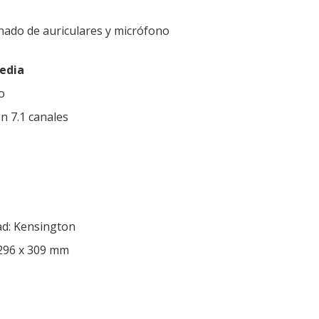
nado de auriculares y micrófono
edia
o
ón 7.1 canales
ad: Kensington
 296 x 309 mm