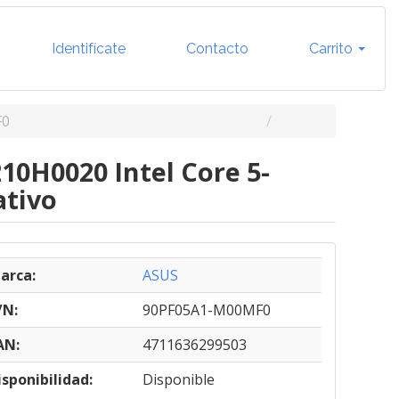
Identifícate
Contacto
Carrito
F0
10H0020 Intel Core 5-
ativo
arca:
ASUS
/N:
90PF05A1-M00MF0
AN:
4711636299503
isponibilidad:
Disponible