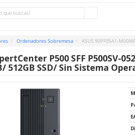
res
Ordenadores Sobremesa
ASUS 90PF05A1-M00M
pertCenter P500 SFF P500SV-052
/ 512GB SSD/ Sin Sistema Oper
M
P
E
D