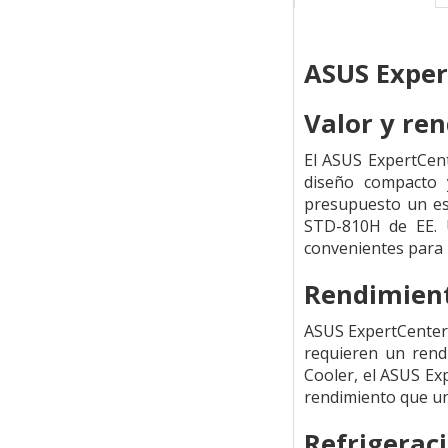
ASUS Exper
Valor y re
El ASUS ExpertCent
diseño compacto 
presupuesto un esp
STD-810H de EE. U
convenientes para 
Rendimient
ASUS ExpertCenter 
requieren un rend
Cooler, el ASUS Ex
rendimiento que un
Refrigerac