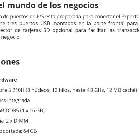
 el mundo de los negocios
de puertos de E/S está preparada para conectar el ExpertC
ene tres puertos USB montados en la parte frontal para u
lector de tarjetas SD opcional para facilitar las transac
 negocio.
iones
ardware
ore 5 210H (8 núcleos, 12 hilos, hasta 4.8 GHz, 12 MB caché)
hics integrada
B DDR5 (1 x 16 GB)
a: 2 x DIMM
oportada: 64 GB