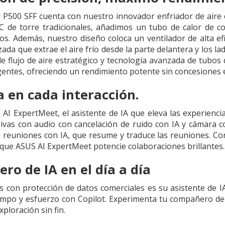
P500 SFF cuenta con nuestro innovador enfriador de aire 
PC de torre tradicionales, añadimos un tubo de calor de c
os. Además, nuestro diseño coloca un ventilador de alta efi
zada que extrae el aire frío desde la parte delantera y los la
e flujo de aire estratégico y tecnología avanzada de tubos
gentes, ofreciendo un rendimiento potente sin concesiones
a en cada interacción.
I ExpertMeet, el asistente de IA que eleva las experiencia
ivas con audio con cancelación de ruido con IA y cámara 
as reuniones con IA, que resume y traduce las reuniones. Co
 que ASUS AI ExpertMeet potencie colaboraciones brillantes.
o de IA en el día a día
 con protección de datos comerciales es su asistente de IA 
po y esfuerzo con Copilot. Experimenta tu compañero de IA
xploración sin fin.