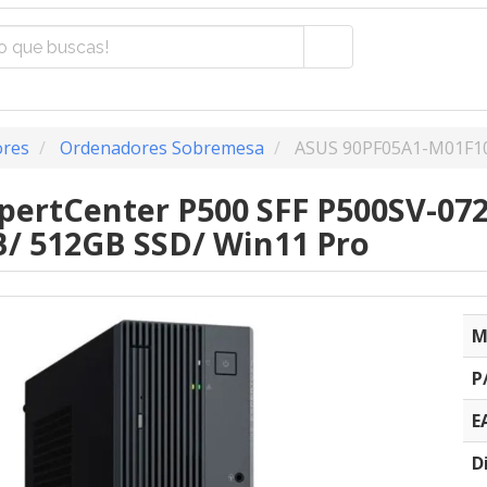
res
Ordenadores Sobremesa
ASUS 90PF05A1-M01F1
pertCenter P500 SFF P500SV-072
/ 512GB SSD/ Win11 Pro
M
P
E
D