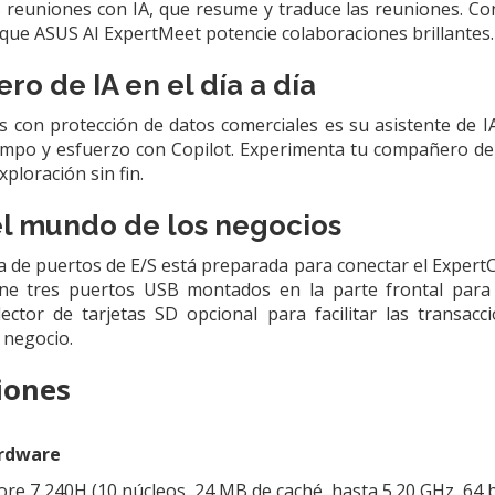
as reuniones con IA, que resume y traduce las reuniones. Co
 que ASUS AI ExpertMeet potencie colaboraciones brillantes.
o de IA en el día a día
 con protección de datos comerciales es su asistente de IA 
po y esfuerzo con Copilot. Experimenta tu compañero de IA
xploración sin fin.
el mundo de los negocios
de puertos de E/S está preparada para conectar el ExpertC
ene tres puertos USB montados en la parte frontal para u
lector de tarjetas SD opcional para facilitar las transac
 negocio.
iones
ardware
ore 7 240H (10 núcleos, 24 MB de caché, hasta 5.20 GHz, 64 b