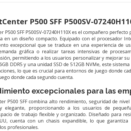
tCenter P500 SFF P500SV-07240H110
ter P500 SFF P500SV-07240H110X es el compañero perfecto 
cia en un diseño compacto. Equipado con el procesador Int
nto excepcional que se traduce en una experiencia de uso
emanda gráfica o realizar tareas intensivas de proces
sión, permitiendo a los usuarios personalizar y mejorar s
GB DDR5 y una unidad SSD de 512GB NVMe, este sistema as
aciones, lo que es crucial para entornos de juego donde ca
juego donde cada segundo cuenta.
ndimiento excepcionales para las em
er P500 SFF combina alto rendimiento, seguridad de nivel 
y elegante, proporcionando a los usuarios de peque
acio de trabajo flexible y organizado. Diseñado para resi
U, cuenta con un chasis expandible, lo que garantiza u
los profesionales.