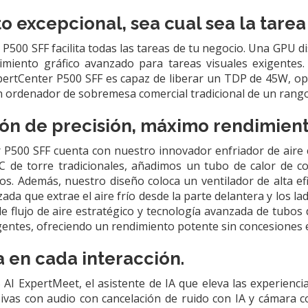
 excepcional, sea cual sea la tarea
P500 SFF facilita todas las tareas de tu negocio. Una GPU 
imiento gráfico avanzado para tareas visuales exigentes
pertCenter P500 SFF es capaz de liberar un TDP de 45W, op
 ordenador de sobremesa comercial tradicional de un rango 
ión de precisión, máximo rendimien
P500 SFF cuenta con nuestro innovador enfriador de aire 
PC de torre tradicionales, añadimos un tubo de calor de c
os. Además, nuestro diseño coloca un ventilador de alta efi
zada que extrae el aire frío desde la parte delantera y los la
e flujo de aire estratégico y tecnología avanzada de tubos
gentes, ofreciendo un rendimiento potente sin concesiones
a en cada interacción.
I ExpertMeet, el asistente de IA que eleva las experiencia
ivas con audio con cancelación de ruido con IA y cámara 