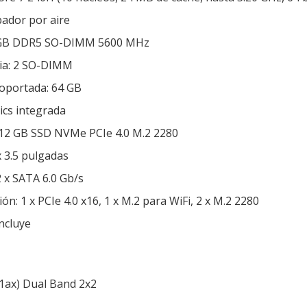
pador por aire
 GB DDR5 SO-DIMM 5600 MHz
ia: 2 SO-DIMM
oportada: 64 GB
hics integrada
12 GB SSD NVMe PCIe 4.0 M.2 2280
x 3.5 pulgadas
 x SATA 6.0 Gb/s
n: 1 x PCIe 4.0 x16, 1 x M.2 para WiFi, 2 x M.2 2280
ncluye
.11ax) Dual Band 2x2