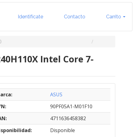
Identifícate
Contacto
Carrito
0
40H110X Intel Core 7-
arca:
ASUS
/N:
90PF05A1-M01F10
AN:
4711636458382
isponibilidad:
Disponible