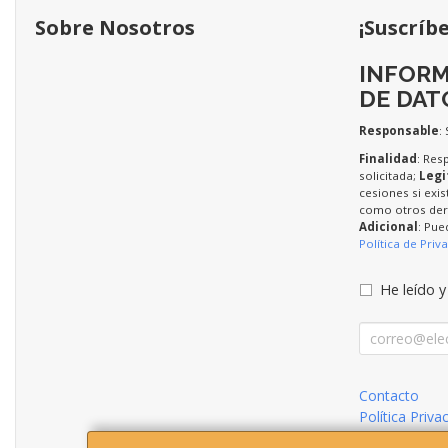
Sobre Nosotros
¡Suscríb
INFORM
DE DAT
Responsable
:
Finalidad
: Res
solicitada;
Legi
cesiones si exis
como otros dere
Adicional
: Pue
Política de Priv
He leído y
Contacto
Política Priva
Condiciones 