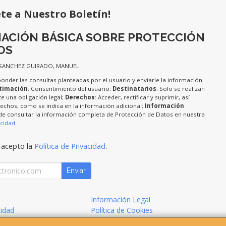
ete a Nuestro Boletín!
ACIÓN BÁSICA SOBRE PROTECCIÓN
OS
 SANCHEZ GUIRADO, MANUEL
ponder las consultas planteadas por el usuario y enviarle la información
timación
: Consentimiento del usuario;
Destinatarios
: Solo se realizan
te una obligación legal;
Derechos
: Acceder, rectificar y suprimir, así
chos, como se indica en la información adicional;
Información
de consultar la información completa de Protección de Datos en nuestra
acidad
.
 acepto la
Política de Privacidad
.
Enviar
Información Legal
cidad
Política de Cookies
de Compra
Formas de Pago