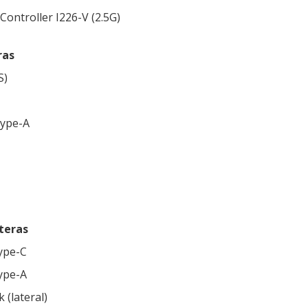
Controller I226-V (2.5G)
ras
S)
Type-A
teras
ype-C
ype-A
 (lateral)