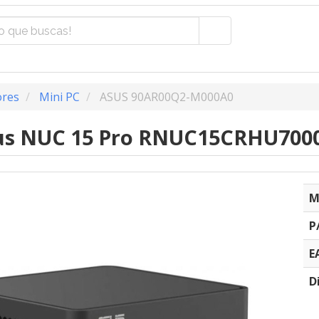
res
Mini PC
ASUS 90AR00Q2-M000A0
s NUC 15 Pro RNUC15CRHU70000
M
P
E
D