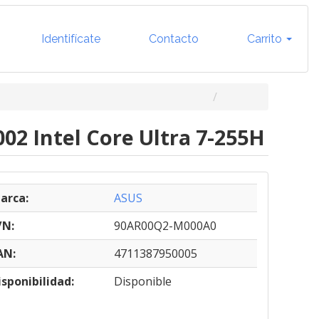
Identifícate
Contacto
Carrito
2 Intel Core Ultra 7-255H
arca:
ASUS
/N:
90AR00Q2-M000A0
AN:
4711387950005
isponibilidad:
Disponible