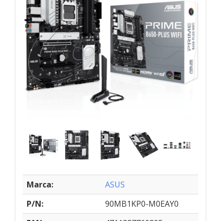
Marca:
ASUS
P/N:
90MB1KP0-M0EAY0