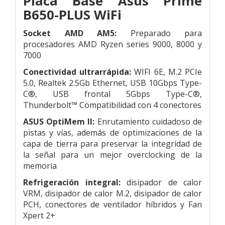
Placa Base Asus Prime
B650-PLUS WiFi
Socket AMD AM5:
Preparado para
procesadores AMD Ryzen series 9000, 8000 y
7000
Conectividad ultrarrápida:
WIFI 6E, M.2 PCIe
5.0, Realtek 2.5Gb Ethernet, USB 10Gbps Type-
C®, USB frontal 5Gbps Type-C®,
Thunderbolt™ Compatibilidad con 4 conectores
ASUS OptiMem II:
Enrutamiento cuidadoso de
pistas y vías, además de optimizaciones de la
capa de tierra para preservar la integridad de
la señal para un mejor overclocking de la
memoria
Refrigeración integral:
disipador de calor
VRM, disipador de calor M.2, disipador de calor
PCH, conectores de ventilador híbridos y Fan
Xpert 2+