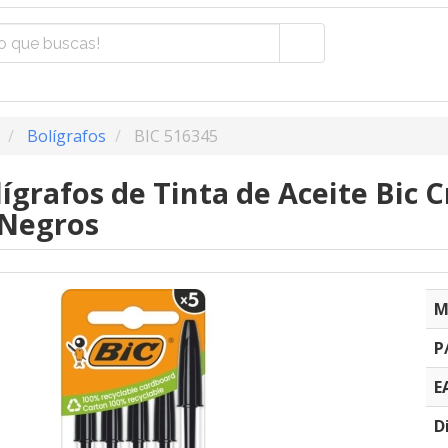
Bolígrafos
BIC 516345
ígrafos de Tinta de Aceite Bic C
 Negros
M
P
E
D