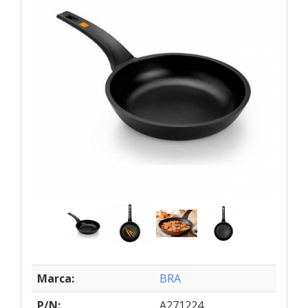
Marca:
BRA
P/N:
A271224