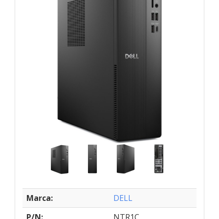
Marca:
DELL
P/N:
NTR1C