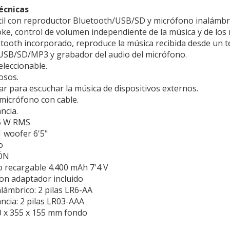
écnicas
til con reproductor Bluetooth/USB/SD y micrófono inalámbr
ke, control de volumen independiente de la música y de los
tooth incorporado, reproduce la música recibida desde un t
USB/SD/MP3 y grabador del audio del micrófono.
eleccionable.
osos.
ar para escuchar la música de dispositivos externos.
micrófono con cable.
ancia.
5 W RMS
 woofer 6'5"
ro
IÓN
io recargable 4.400 mAh 7'4 V
con adaptador incluido
lámbrico: 2 pilas LR6-AA
ncia: 2 pilas LR03-AAA
 x 355 x 155 mm fondo