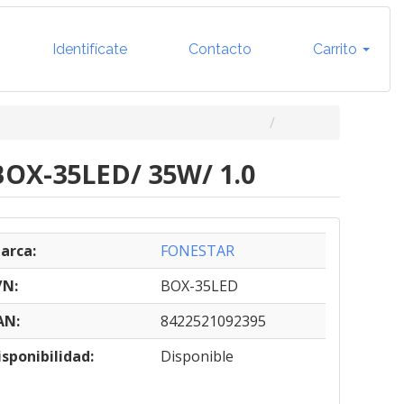
Identifícate
Contacto
Carrito
BOX-35LED/ 35W/ 1.0
arca:
FONESTAR
/N:
BOX-35LED
AN:
8422521092395
isponibilidad:
Disponible