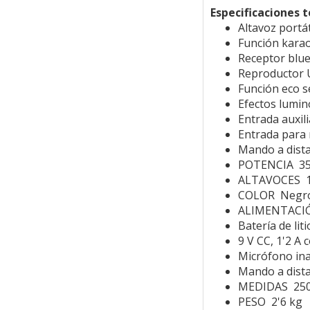
Especificaciones t
Altavoz portá
Función karao
Receptor blue
Reproductor 
Función eco s
Efectos lumin
Entrada auxili
Entrada para 
Mando a dist
POTENCIA 3
ALTAVOCES 1
COLOR Neg
ALIMENTAC
Batería de lit
9 V CC, 1'2 A 
Micrófono ina
Mando a dista
MEDIDAS 250
PESO 2'6 kg