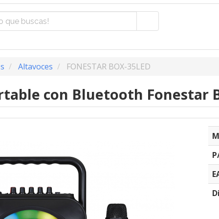
os
Altavoces
FONESTAR BOX-35LED
rtable con Bluetooth Fonestar 
M
P
E
D