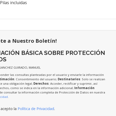
ilas incluidas
ete a Nuestro Boletín!
ACIÓN BÁSICA SOBRE PROTECCIÓN
OS
 SANCHEZ GUIRADO, MANUEL
ponder las consultas planteadas por el usuario y enviarle la información
timación
: Consentimiento del usuario;
Destinatarios
: Solo se realizan
te una obligación legal;
Derechos
: Acceder, rectificar y suprimir, así
chos, como se indica en la información adicional;
Información
de consultar la información completa de Protección de Datos en nuestra
acidad
.
 acepto la
Política de Privacidad
.