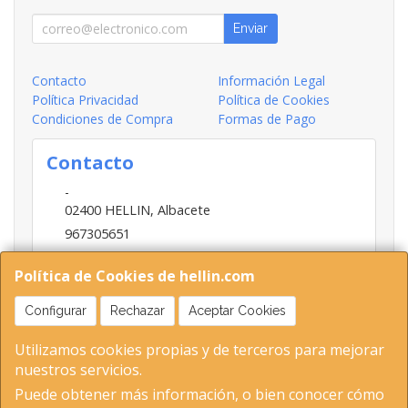
Enviar
Contacto
Información Legal
Política Privacidad
Política de Cookies
Condiciones de Compra
Formas de Pago
Contacto
-
02400
HELLIN
,
Albacete
967305651
INFO@HELLIN.COM
Política de Cookies de hellin.com
Configurar
Rechazar
Aceptar Cookies
Horario
Utilizamos cookies propias y de terceros para mejorar
09:00-13:30; 16:30-20:30
nuestros servicios.
Puede obtener más información, o bien conocer cómo