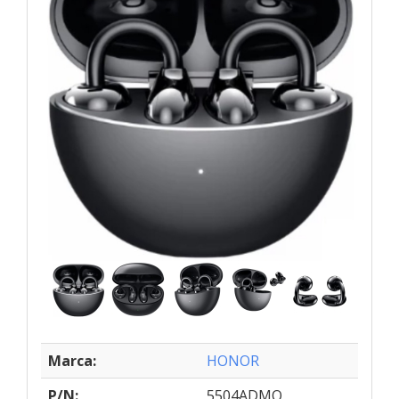
Marca:
HONOR
P/N:
5504ADMQ