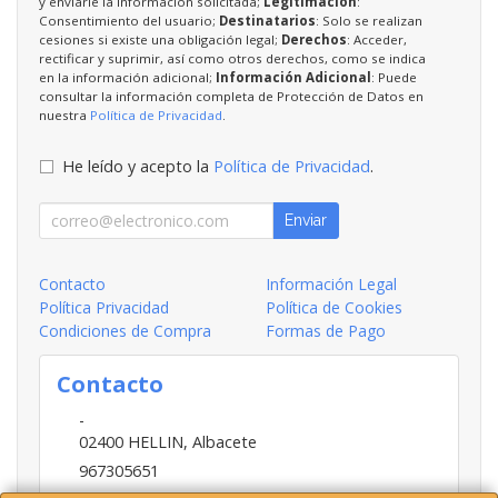
y enviarle la información solicitada;
Legitimación
:
Consentimiento del usuario;
Destinatarios
: Solo se realizan
cesiones si existe una obligación legal;
Derechos
: Acceder,
rectificar y suprimir, así como otros derechos, como se indica
en la información adicional;
Información Adicional
: Puede
consultar la información completa de Protección de Datos en
nuestra
Política de Privacidad
.
He leído y acepto la
Política de Privacidad
.
Enviar
Contacto
Información Legal
Política Privacidad
Política de Cookies
Condiciones de Compra
Formas de Pago
Contacto
-
02400
HELLIN
,
Albacete
967305651