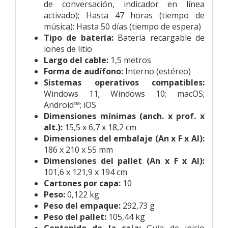
de conversación, indicador en línea
activado); Hasta 47 horas (tiempo de
música); Hasta 50 días (tiempo de espera)
Tipo de batería:
Batería recargable de
iones de litio
Largo del cable:
1,5 metros
Forma de audífono:
Interno (estéreo)
Sistemas operativos compatibles:
Windows 11; Windows 10; macOS;
Android™; iOS
Dimensiones mínimas (anch. x prof. x
alt.):
15,5 x 6,7 x 18,2 cm
Dimensiones del embalaje (An x F x Al):
186 x 210 x 55 mm
Dimensiones del pallet (An x F x Al):
101,6 x 121,9 x 194 cm
Cartones por capa:
10
Peso:
0,122 kg
Peso del empaque:
292,73 g
Peso del pallet:
105,44 kg
Contenido de la caja:
Guía de inicio