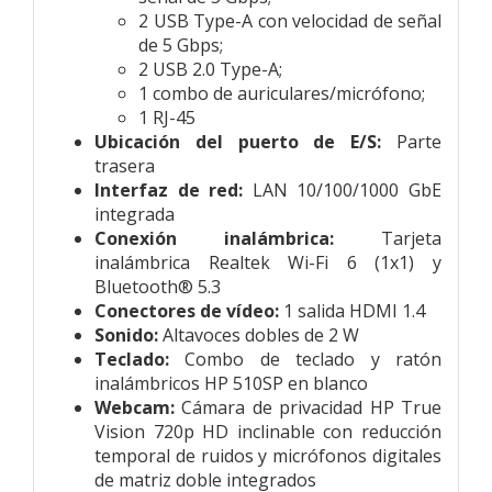
2 USB Type-A con velocidad de señal
de 5 Gbps;
2 USB 2.0 Type-A;
1 combo de auriculares/micrófono;
1 RJ-45
Ubicación del puerto de E/S:
Parte
trasera
Interfaz de red:
LAN 10/100/1000 GbE
integrada
Conexión inalámbrica:
Tarjeta
inalámbrica Realtek Wi-Fi 6 (1x1) y
Bluetooth® 5.3
Conectores de vídeo:
1 salida HDMI 1.4
Sonido:
Altavoces dobles de 2 W
Teclado:
Combo de teclado y ratón
inalámbricos HP 510SP en blanco
Webcam:
Cámara de privacidad HP True
Vision 720p HD inclinable con reducción
temporal de ruidos y micrófonos digitales
de matriz doble integrados