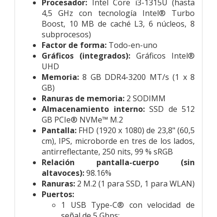
Procesador:
Intel Core i3-1315U (hasta
4,5 GHz con tecnología Intel® Turbo
Boost, 10 MB de caché L3, 6 núcleos, 8
subprocesos)
Factor de forma:
Todo-en-uno
Gráficos (integrados):
Gráficos Intel®
UHD
Memoria:
8 GB DDR4-3200 MT/s (1 x 8
GB)
Ranuras de memoria:
2 SODIMM
Almacenamiento interno:
SSD de 512
GB PCIe® NVMe™ M.2
Pantalla:
FHD (1920 x 1080) de 23,8" (60,5
cm), IPS, microborde en tres de los lados,
antirreflectante, 250 nits, 99 % sRGB
Relación pantalla-cuerpo (sin
altavoces):
98.16%
Ranuras:
2 M.2 (1 para SSD, 1 para WLAN)
Puertos:
1 USB Type-C® con velocidad de
señal de 5 Gbps;