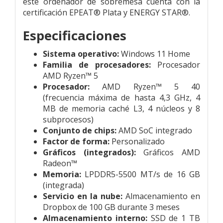
este ordenador de sobremesa cuenta con la
certificación EPEAT® Plata y ENERGY STAR®.
Especificaciones
Sistema operativo:
Windows 11 Home
Familia de procesadores:
Procesador
AMD Ryzen™ 5
Procesador:
AMD Ryzen™ 5 40
(frecuencia máxima de hasta 4,3 GHz, 4
MB de memoria caché L3, 4 núcleos y 8
subprocesos)
Conjunto de chips:
AMD SoC integrado
Factor de forma:
Personalizado
Gráficos (integrados):
Gráficos AMD
Radeon™
Memoria:
LPDDR5-5500 MT/s de 16 GB
(integrada)
Servicio en la nube:
Almacenamiento en
Dropbox de 100 GB durante 3 meses
Almacenamiento interno:
SSD de 1 TB