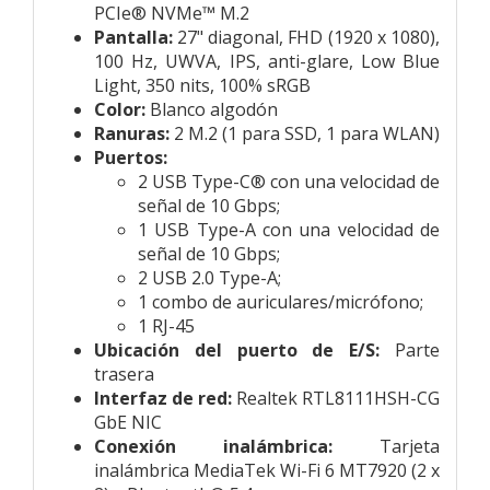
PCIe® NVMe™ M.2
Pantalla:
27" diagonal, FHD (1920 x 1080),
100 Hz, UWVA, IPS, anti-glare, Low Blue
Light, 350 nits, 100% sRGB
Color:
Blanco algodón
Ranuras:
2 M.2 (1 para SSD, 1 para WLAN)
Puertos:
2 USB Type-C® con una velocidad de
señal de 10 Gbps;
1 USB Type-A con una velocidad de
señal de 10 Gbps;
2 USB 2.0 Type-A;
1 combo de auriculares/micrófono;
1 RJ-45
Ubicación del puerto de E/S:
Parte
trasera
Interfaz de red:
Realtek RTL8111HSH-CG
GbE NIC
Conexión inalámbrica:
Tarjeta
inalámbrica MediaTek Wi-Fi 6 MT7920 (2 x