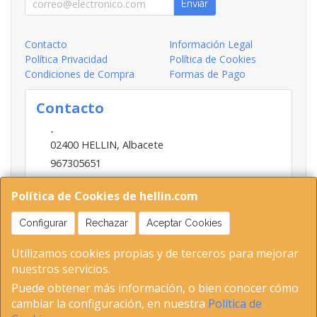
Enviar
Contacto
Información Legal
Política Privacidad
Política de Cookies
Condiciones de Compra
Formas de Pago
Contacto
-
02400
HELLIN
,
Albacete
967305651
INFO@HELLIN.COM
Política de Cookies de hellin.com
Configurar
Rechazar
Aceptar Cookies
Horario
Utilizamos cookies propias y de terceros para mejorar
09:00-13:30; 16:30-20:30
nuestros servicios.
Puede obtener más información, o bien conocer cómo
cambiar la configuración, en nuestra
Política de
02400 Hellin (Albacete ) Tel 653893802-967305651 C.I.F-