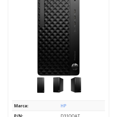
Marca:
HP
P/N:
D31QQAT