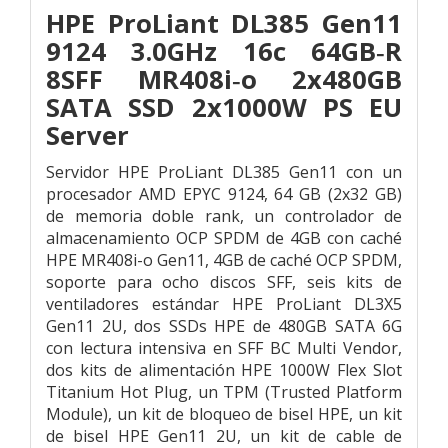
HPE ProLiant DL385 Gen11
9124 3.0GHz 16c 64GB‑R
8SFF MR408i‑o 2x480GB
SATA SSD 2x1000W PS EU
Server
Servidor HPE ProLiant DL385 Gen11 con un
procesador AMD EPYC 9124, 64 GB (2x32 GB)
de memoria doble rank, un controlador de
almacenamiento OCP SPDM de 4GB con caché
HPE MR408i-o Gen11, 4GB de caché OCP SPDM,
soporte para ocho discos SFF, seis kits de
ventiladores estándar HPE ProLiant DL3X5
Gen11 2U, dos SSDs HPE de 480GB SATA 6G
con lectura intensiva en SFF BC Multi Vendor,
dos kits de alimentación HPE 1000W Flex Slot
Titanium Hot Plug, un TPM (Trusted Platform
Module), un kit de bloqueo de bisel HPE, un kit
de bisel HPE Gen11 2U, un kit de cable de