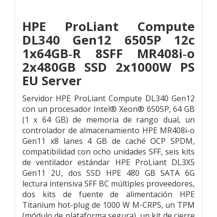
HPE ProLiant Compute
DL340 Gen12 6505P 12c
1x64GB‑R 8SFF MR408i‑o
2x480GB SSD 2x1000W PS
EU Server
Servidor HPE ProLiant Compute DL340 Gen12
con un procesador Intel® Xeon® 6505P, 64 GB
(1 x 64 GB) de memoria de rango dual, un
controlador de almacenamiento HPE MR408i-o
Gen11 x8 lanes 4 GB de caché OCP SPDM,
compatibilidad con ocho unidades SFF, seis kits
de ventilador estándar HPE ProLiant DL3X5
Gen11 2U, dos SSD HPE 480 GB SATA 6G
lectura intensiva SFF BC múltiples proveedores,
dos kits de fuente de alimentación HPE
Titanium hot-plug de 1000 W M-CRPS, un TPM
(módulo de plataforma segura), un kit de cierre