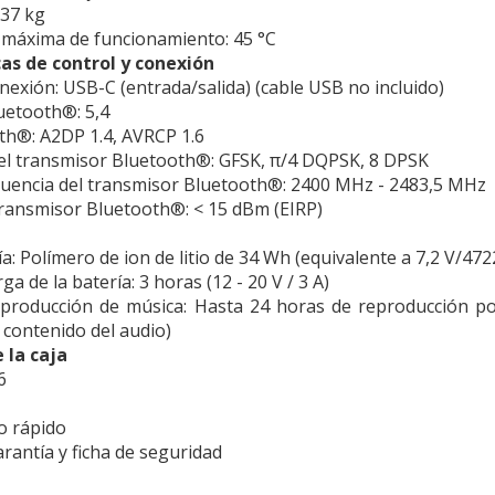
,37 kg
máxima de funcionamiento:
45 °C
cas de control y conexión
onexión:
USB-C (entrada/salida) (cable USB no incluido)
luetooth®:
5,4
oth®:
A2DP 1.4, AVRCP 1.6
el transmisor Bluetooth®:
GFSK, π/4 DQPSK, 8 DPSK
uencia del transmisor Bluetooth®:
2400 MHz - 2483,5 MHz
transmisor Bluetooth®:
< 15 dBm (EIRP)
ía:
Polímero de ion de litio de 34 Wh (equivalente a 7,2 V/47
ga de la batería:
3 horas (12 - 20 V / 3 A)
producción de música:
Hasta 24 horas de reproducción po
 contenido del audio)
 la caja
6
io rápido
arantía y ficha de seguridad