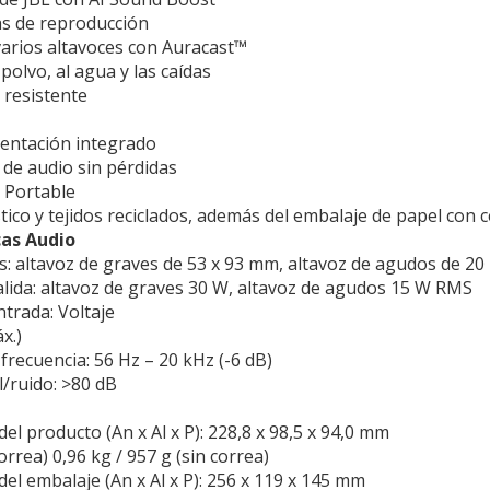
s de reproducción
arios altavoces con Auracast™
 polvo, al agua y las caídas
 resistente
entación integrado
de audio sin pérdidas
L Portable
ico y tejidos reciclados, además del embalaje de papel con c
cas Audio
s:
altavoz de graves de 53 x 93 mm, altavoz de agudos de 2
lida:
altavoz de graves 30 W, altavoz de agudos 15 W RMS
ntrada:
Voltaje
x.)
frecuencia:
56 Hz – 20 kHz (-6 dB)
l/ruido:
>80 dB
el producto (An x Al x P):
228,8 x 98,5 x 94,0 mm
orrea) 0,96 kg / 957 g (sin correa)
el embalaje (An x Al x P):
256 x 119 x 145 mm