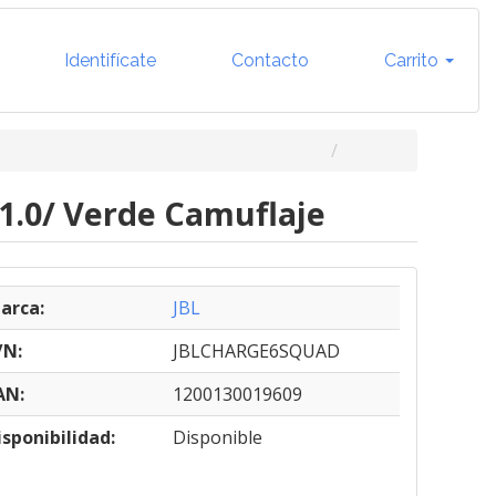
Identifícate
Contacto
Carrito
1.0/ Verde Camuflaje
arca:
JBL
/N:
JBLCHARGE6SQUAD
AN:
1200130019609
isponibilidad:
Disponible