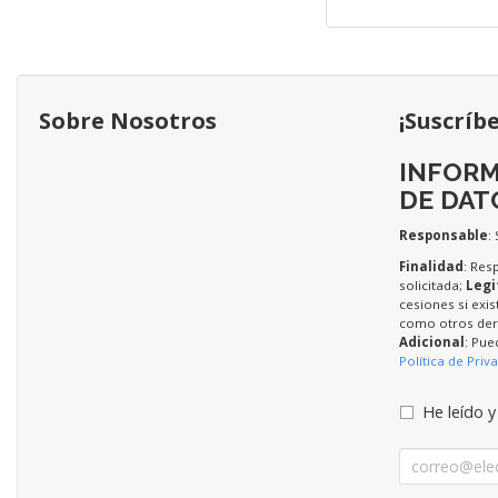
Sobre Nosotros
¡Suscríb
INFORM
DE DAT
Responsable
:
Finalidad
: Res
solicitada;
Legi
cesiones si exis
como otros dere
Adicional
: Pue
Política de Priv
He leído y