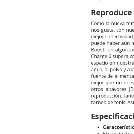
Reproduce 
Como la nueva temp
nos gusta, con nue
mejor conectividad
puede haber aún má
Boost, un algoritm
Charge 6 supera co
espacio en nuestra
agua, al polvo y a 
fuente de alimenta
mejor que un nuev
otros altavoces J
reproducción, tant
torneo de tenis. As
Especificac
Característi
El sonido Pro