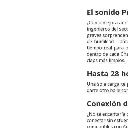
El sonido P
¿Cómo mejora aún m
ingenieros del sec
graves sorprendent
de humildad. Tamb
tiempo real para 
dentro de cada Cha
claps más limpios.
Hasta 28 h
Una sola carga te 
darte otro baile co
Conexión d
¿No te encantaría 
conectar sin esfue
compatibles con Au