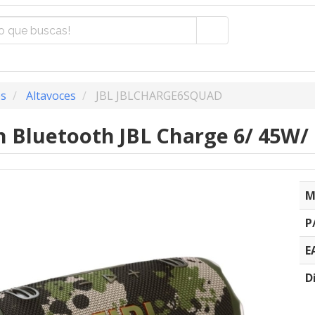
os
Altavoces
JBL JBLCHARGE6SQUAD
n Bluetooth JBL Charge 6/ 45W/ 
M
P
E
D