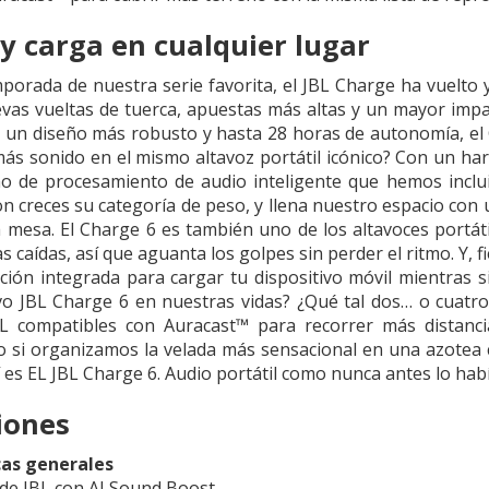
y carga en cualquier lugar
orada de nuestra serie favorita, el JBL Charge ha vuelto 
vas vueltas de tuerca, apuestas más altas y un mayor imp
, un diseño más robusto y hasta 28 horas de autonomía, el 
s sonido en el mismo altavoz portátil icónico? Con un ha
o de procesamiento de audio inteligente que hemos incluido
n creces su categoría de peso, y llena nuestro espacio con
 mesa. El Charge 6 es también uno de los altavoces portátil
las caídas, así que aguanta los golpes sin perder el ritmo. Y,
ción integrada para cargar tu dispositivo móvil mientras 
o JBL Charge 6 en nuestras vidas? ¿Qué tal dos… o cuatr
BL compatibles con Auracast™ para recorrer más distanci
o si organizamos la velada más sensacional en una azotea 
í es EL JBL Charge 6. Audio portátil como nunca antes lo ha
iones
cas generales
 de JBL con AI Sound Boost