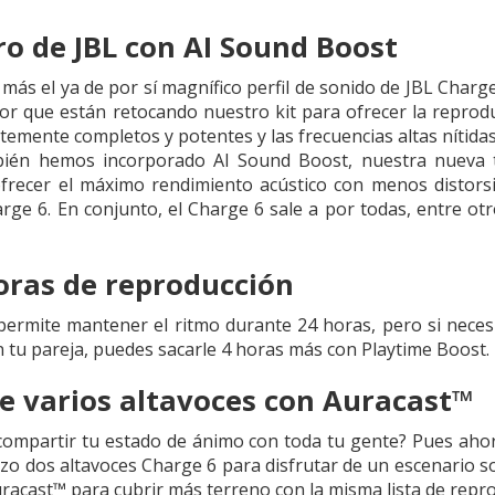
ro de JBL con AI Sound Boost
ás el ya de por sí magnífico perfil de sonido de JBL Char
tor que están retocando nuestro kit para ofrecer la reprodu
emente completos y potentes y las frecuencias altas nítid
ién hemos incorporado AI Sound Boost, nuestra nueva te
ofrecer el máximo rendimiento acústico con menos distor
rge 6. En conjunto, el Charge 6 sale a por todas, entre o
oras de reproducción
permite mantener el ritmo durante 24 horas, pero si neces
n tu pareja, puedes sacarle 4 horas más con Playtime Boost.
e varios altavoces con Auracast™
compartir tu estado de ánimo con toda tu gente? Pues aho
rzo dos altavoces Charge 6 para disfrutar de un escenario s
racast™ para cubrir más terreno con la misma lista de repr