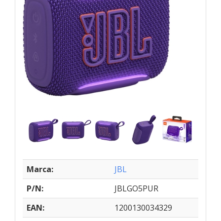
Marca:
JBL
P/N:
JBLGO5PUR
EAN:
1200130034329