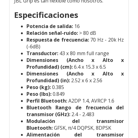
JBL Grip es tan flexible como nosotros.
Especificaciones
Potencia de salida:
16
Relación señal-ruido:
> 80 dB
Respuesta de frecuencia:
70 Hz - 20k Hz
(-6dB)
Transductor:
43 x 80 mm full range
Dimensiones (Ancho x Alto x
Profundidad) (cm):
6.4 x 15.3 x 6.5
Dimensiones (Ancho x Alto x
Profundidad) (in):
2.52 x 6 x 2.56
Peso (kg):
0.385
Peso (lbs):
0.849
Perfil Bluetooth:
A2DP 1.4, AVRCP 1.6
Bluetooth Rango de frecuencia del
transmisor (GHz):
2.4 - 2.483
Modulación del transmisor
Bluetooth:
GFSK, π/4 DQPSK, 8DPSK
Alimentación del transmisor