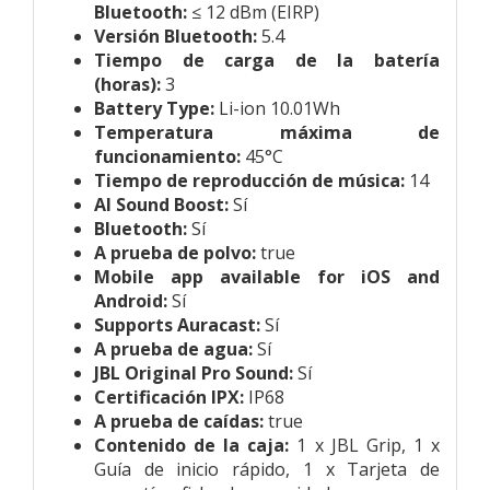
Bluetooth:
≤ 12 dBm (EIRP)
Versión Bluetooth:
5.4
Tiempo de carga de la batería
(horas):
3
Battery Type:
Li-ion 10.01Wh
Temperatura máxima de
funcionamiento:
45°C
Tiempo de reproducción de música:
14
AI Sound Boost:
Sí
Bluetooth:
Sí
A prueba de polvo:
true
Mobile app available for iOS and
Android:
Sí
Supports Auracast:
Sí
A prueba de agua:
Sí
JBL Original Pro Sound:
Sí
Certificación IPX:
IP68
A prueba de caídas:
true
Contenido de la caja:
1 x JBL Grip,
1 x
Guía de inicio rápido,
1 x Tarjeta de