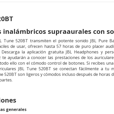
20BT
s inalámbricos supraaurales con so
BL Tune 520BT transmiten el potente sonido JBL Pure Bas
áciles de usar, ofrecen hasta 57 horas de puro placer audi
 Descarga la aplicación gratuita JBL Headphones y perso
z te ayudarán a conocer las prestaciones de los auriculare
, todo ello con el cómodo control de botones. Si recibes un
auriculares JBL Tune 520BT se conectan fácilmente a tu 
ne 520BT son ligeros y cómodos incluso después de horas de
partes.
iones
cas generales