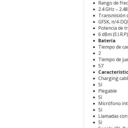
Rango de frec
2.4 GHz – 2.4
Transmisión 
GFSK, π/4-DQ
Potencia de t
6 dBm (E.I.R.P)
Batería
Tiempo de car
2
Tiempo de ju
57
Característi
Charging cab
Sí
Plegable
Sí
Micrófono in
Sí
Llamadas con
Sí