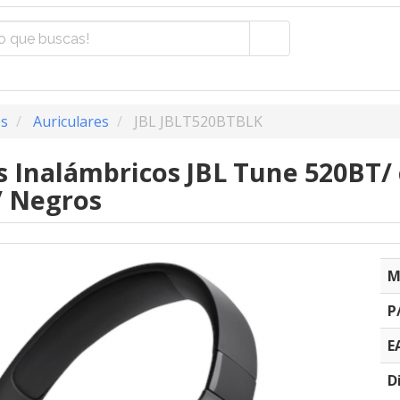
os
Auriculares
JBL JBLT520BTBLK
s Inalámbricos JBL Tune 520BT/
/ Negros
M
P
E
D