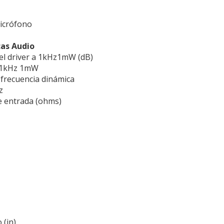
icrófono
cas Audio
del driver a 1kHz1mW (dB)
 1kHz 1mW
frecuencia dinámica
z
e entrada (ohms)
 (in)