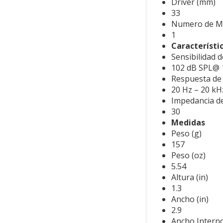
Driver (mm)
33
Numero de M
1
Característi
Sensibilidad 
102 dB SPL@
Respuesta de 
20 Hz – 20 kH
Impedancia d
30
Medidas
Peso (g)
157
Peso (oz)
5.54
Altura (in)
1.3
Ancho (in)
2.9
Ancho Interno