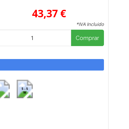
43,37 €
*IVA Incluido
Comprar
5 - 5
W