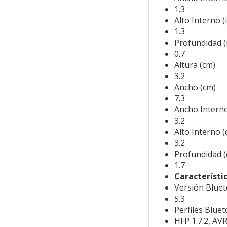
1.3
Alto Interno (
1.3
Profundidad (
0.7
Altura (cm)
3.2
Ancho (cm)
7.3
Ancho Interno
3.2
Alto Interno (
3.2
Profundidad (
1.7
Característi
Versión Blue
5.3
Perfiles Blue
HFP 1.7.2, AVR