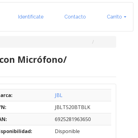
Identifícate
Contacto
Carrito
 con Micrófono/
arca:
JBL
/N:
JBLT520BTBLK
AN:
6925281963650
isponibilidad:
Disponible