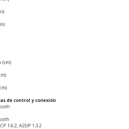
in)
in)
 (cm)
cm)
cm)
cas de control y conexión
tooth
tooth
CP 1.6.2, A2DP 1.3.2