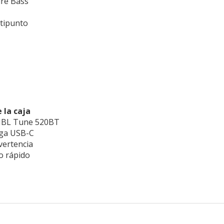
ure Bass
tipunto
 la caja
 JBL Tune 520BT
rga USB-C
vertencia
io rápido