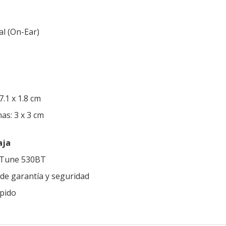
l (On-Ear)
7.1 x 1.8 cm
as: 3 x 3 cm
aja
L Tune 530BT
de garantía y seguridad
ápido