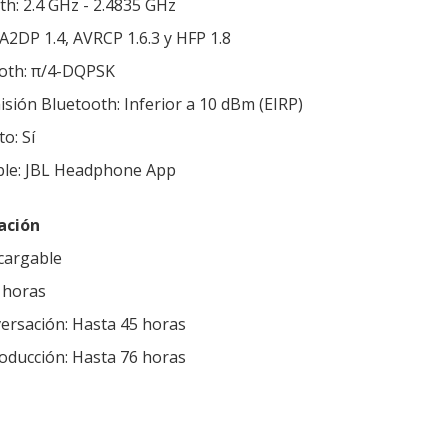
th: 2.4 GHz - 2.4835 GHz
 A2DP 1.4, AVRCP 1.6.3 y HFP 1.8
oth: π/4-DQPSK
sión Bluetooth: Inferior a 10 dBm (EIRP)
o: Sí
ble: JBL Headphone App
ación
ecargable
 horas
ersación: Hasta 45 horas
oducción: Hasta 76 horas