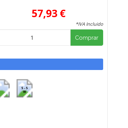
57,93 €
*IVA Incluido
Comprar
5 - 5
W