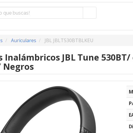
os
Auriculares
JBL JBLT530BTBLKEU
s Inalámbricos JBL Tune 530BT/
/ Negros
M
P
E
D