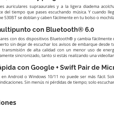
ves auriculares supraaurales y a la ligera diadema acolc
e del tiempo que pases escuchando música. Y cuando lle
ne 530BT se doblan y caben fácilmente en tu bolso o mochila
ultipunto con Bluetooth® 6.0
lares con dos dispositivos Bluetooth® y cambia fácilmente d
uerto sin dejar de escuchar los avisos de embarque desde tu
a transmisión de alta calidad con un menor uso de energí
mente sincronizado, tanto si estás realizando una videollam
pida con Google + Swift Pair de Mic
 en Android o Windows 10/11 no puede ser más fácil. Sol
indicaciones. Sin menús ni pérdidas de tiempo; solo escucha
iones