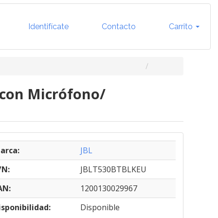
Identifícate
Contacto
Carrito
 con Micrófono/
arca:
JBL
/N:
JBLT530BTBLKEU
AN:
1200130029967
isponibilidad:
Disponible