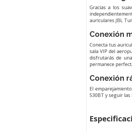
Gracias a los sua
independientement
auriculares JBL Tu
Conexión m
Conecta tus auricu
sala VIP del aerop
disfrutarás de un
permanece perfecta
Conexión rá
El emparejamiento
530BT y seguir las 
Especificac