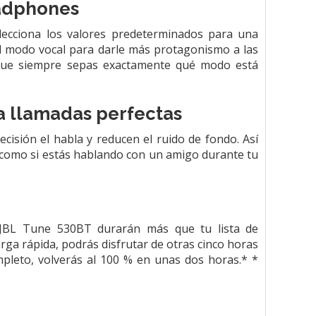
eadphones
elecciona los valores predeterminados para una
el modo vocal para darle más protagonismo a las
a que siempre sepas exactamente qué modo está
a llamadas perfectas
isión el habla y reducen el ruido de fondo. Así
a como si estás hablando con un amigo durante tu
s JBL Tune 530BT durarán más que tu lista de
ga rápida, podrás disfrutar de otras cinco horas
pleto, volverás al 100 % en unas dos horas.* *