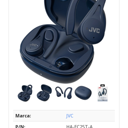
Marca:
JVC
P/N:
HA-EC25T-A