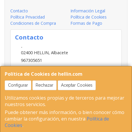
Contacto
Información Legal
Política Privacidad
Política de Cookies
Condiciones de Compra
Formas de Pago
Contacto
-
02400
HELLIN
,
Albacete
967305651
INFO@HELLIN.COM
Política de Cookies de hellin.com
Configurar
Rechazar
Aceptar Cookies
Horario
Utilizamos cookies propias y de terceros para mejorar
09:00-13:30; 16:30-20:30
nuestros servicios.
Puede obtener más información, o bien conocer cómo
cambiar la configuración, en nuestra
Política de
02400 Hellin (Albacete ) Tel 653893802-967305651 C.I.F-
Cookies
.
5153379E