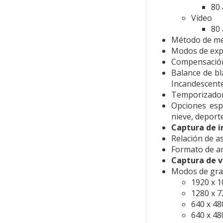
80 
Vídeo
80 
Método de med
Modos de expo
Compensación 
Balance de bl
Incandescent
Temporizador
Opciones espe
nieve, deport
Captura de i
Relación de as
Formato de ar
Captura de v
Modos de gra
1920 x 1
1280 x 7
640 x 48
640 x 48