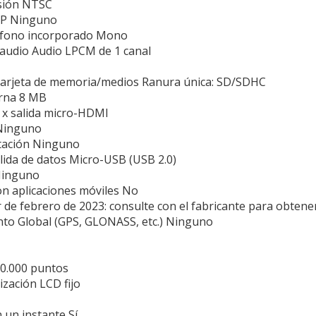
usión NTSC
IP Ninguno
ófono incorporado Mono
audio Audio LPCM de 1 canal
tarjeta de memoria/medios Ranura única: SD/SDHC
rna 8 MB
1 x salida micro-HDMI
 Ninguno
ntación Ninguno
alida de datos Micro-USB (USB 2.0)
Ninguno
n aplicaciones móviles No
r de febrero de 2023: consulte con el fabricante para obtene
to Global (GPS, GLONASS, etc.) Ninguno
60.000 puntos
ización LCD fijo
 un instante Sí