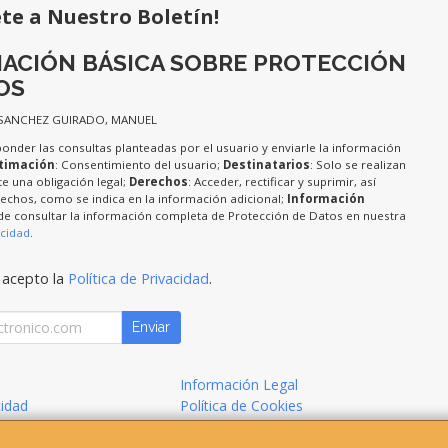
ete a Nuestro Boletín!
ACIÓN BÁSICA SOBRE PROTECCIÓN
OS
 SANCHEZ GUIRADO, MANUEL
ponder las consultas planteadas por el usuario y enviarle la información
timación
: Consentimiento del usuario;
Destinatarios
: Solo se realizan
te una obligación legal;
Derechos
: Acceder, rectificar y suprimir, así
chos, como se indica en la información adicional;
Información
de consultar la información completa de Protección de Datos en nuestra
acidad
.
 acepto la
Política de Privacidad
.
Enviar
Información Legal
cidad
Política de Cookies
de Compra
Formas de Pago