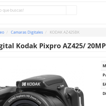
deo
Camaras Digitales
KODAK AZ425BK
ital Kodak Pixpro AZ425/ 20MP
M
P
E
D