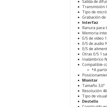
Salida de dif
Transmisión 
Tipo de micr
Grabación de 
Interfaz
Ranura para 
Memoria inte
E/S de vídeo 
E/S de audio
E/S de alime
Otras E/S 1 s
Inalámbrico 
Compatible co
*A parti
Posicionamien
Monitor
Tamaño 3,0"
Resolución 4
Tipo de visual
Destello
Construido en