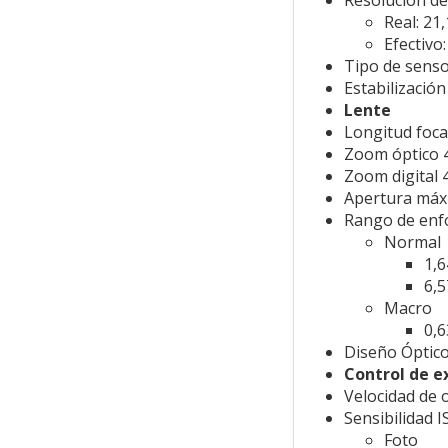
Resolución de
Real: 21
Efectivo
Tipo de senso
Estabilizació
Lente
Longitud foca
Zoom óptico 
Zoom digital
Apertura máxi
Rango de en
Normal
1,6
6,5
Macro
0,6
Diseño Óptic
Control de e
Velocidad de 
Sensibilidad I
Foto