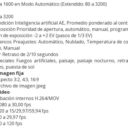
a 1600 en Modo Automático (Extendido: 80 a 3200)
a 3200
ición Inteligencia artificial AE, Promedio ponderado al cent
sición Prioridad de apertura, automático, manual, program
de exposición -2 a +2 EV (pasos de 1/3 EV)
ancos Preajustes: Automático, Nublado, Temperatura de col
e, Manual
 Retraso de 2/10 segundos
ciales Fuegos artificiales, paisaje, paisaje nocturno, retr
es, puesta de sol
magen fija
pecto 3:2, 4:3, 16:9
chivo de imagen jpeg
ideo
bación internos H.264/MOV
080 a 30,00 fps
20 a 15/29,97/59,94 fps
0 a 29,97 fps
0 a 120 fps