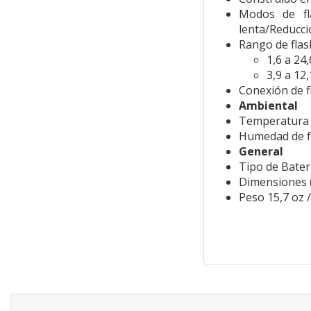
Modos de fla
lenta/Reducci
Rango de flas
1,6 a 24,
3,9 a 12,
Conexión de 
Ambiental
Temperatura d
Humedad de f
General
Tipo de Baterí
Dimensiones (An
Peso 15,7 oz /