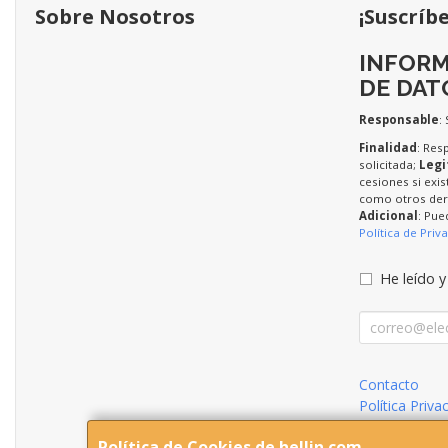
Sobre Nosotros
¡Suscríb
INFORM
DE DAT
Responsable
:
Finalidad
: Res
solicitada;
Legi
cesiones si exis
como otros dere
Adicional
: Pue
Política de Priv
He leído y
Contacto
Política Priva
Condiciones 
Política de Cookies de hellin.com