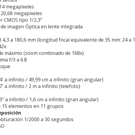
l sensor
,14 megapíxeles
: 20,68 megapíxeles
r CMOS tipo 1/2,3"
n de imagen Óptica en lente integrada
l 4,3 a 180,6 mm (longitud focal equivalente de 35 mm: 24 a
42x
 4x máximo (zoom combinado de 168x)
ma f/3 a 6.8
foque
4' a infinito / 49,99 cm a infinito (gran angular)
7' a infinito / 2 m a infinito (telefoto)
3" a infinito / 1,6 cm a infinito (gran angular)
o 15 elementos en 11 grupos
xposición
obturación 1/2000 a 30 segundos
SO