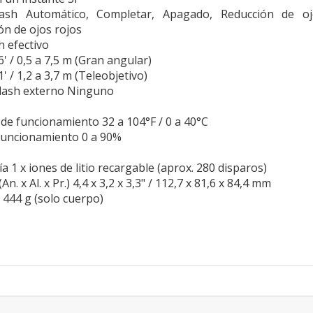
sh Automático, Completar, Apagado, Reducción de ojos
ón de ojos rojos
h efectivo
6' / 0,5 a 7,5 m (Gran angular)
1' / 1,2 a 3,7 m (Teleobjetivo)
flash externo Ninguno
e funcionamiento 32 a 104°F / 0 a 40°C
uncionamiento 0 a 90%
a 1 x iones de litio recargable (aprox. 280 disparos)
. x Al. x Pr.) 4,4 x 3,2 x 3,3" / 112,7 x 81,6 x 84,4 mm
 444 g (solo cuerpo)