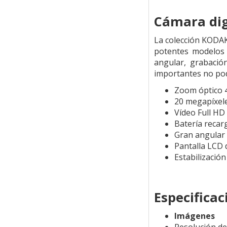
Cámara dig
La colección KODAK
potentes modelos 
angular, grabació
importantes no podr
Zoom óptico 
20 megapíxel
Vídeo Full HD
Batería recarg
Gran angular
Pantalla LCD 
Estabilización
Especificac
Imágenes