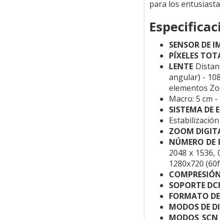
para los entusiast
Especificac
SENSOR DE I
PÍXELES TOT
LENTE
Distan
angular) - 10
elementos Zoo
Macro: 5 cm -
SISTEMA DE
Estabilizaci
ZOOM DIGIT
NÚMERO DE 
2048 x 1536, 
1280x720 (60fp
COMPRESIÓN
SOPORTE DCF
FORMATO DE
MODOS DE D
MODOS SCN