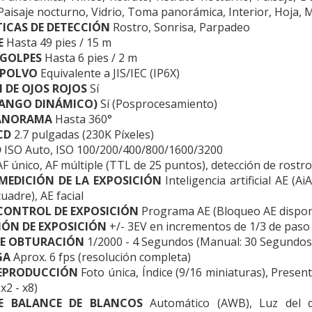
, Paisaje nocturno, Vidrio, Toma panorámica, Interior, Hoja,
ICAS DE DETECCIÓN
Rostro, Sonrisa, Parpadeo
E
Hasta 49 pies / 15 m
 GOLPES
Hasta 6 pies / 2 m
 POLVO
Equivalente a JIS/IEC (IP6X)
 DE OJOS ROJOS
Sí
RANGO DINÁMICO)
Sí (Posprocesamiento)
PANORAMA
Hasta 360°
CD
2.7 pulgadas (230K Píxeles)
D
ISO Auto, ISO 100/200/400/800/1600/3200
F único, AF múltiple (TTL de 25 puntos), detección de rostr
MEDICIÓN DE LA EXPOSICIÓN
Inteligencia artificial AE (A
uadre), AE facial
CONTROL DE EXPOSICIÓN
Programa AE (Bloqueo AE dispon
ÓN DE EXPOSICIÓN
+/- 3EV en incrementos de 1/3 de paso
DE OBTURACIÓN
1/2000 - 4 Segundos (Manual: 30 Segundos
GA
Aprox. 6 fps (resolución completa)
EPRODUCCIÓN
Foto única, Índice (9/16 miniaturas), Presen
x2 - x8)
E BALANCE DE BLANCOS
Automático (AWB), Luz del dí