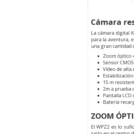
Cámara res
La cámara digital 
para la aventura, 
una gran cantidad 
Zoom óptico 
Sensor CMOS
Vídeo de alta 
Estabilización
15 m resisten
2m a prueba 
Pantalla LCD 
Batería recarg
ZOOM ÓPTI
El WPZ2 es lo sufi
justo en el centro 