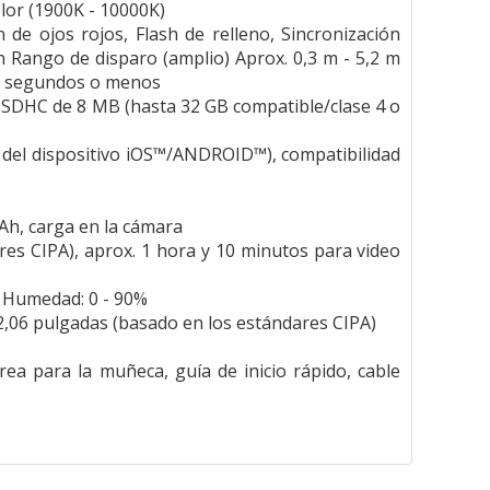
lor (1900K - 10000K)
e ojos rojos, Flash de relleno, Sincronización
n Rango de disparo (amplio) Aprox. 0,3 m - 5,2 m
e 6 segundos o menos
 SDHC de 8 MB (hasta 32 GB compatible/clase 4 o
s del dispositivo iOS™/ANDROID™), compatibilidad
mAh, carga en la cámara
es CIPA), aprox. 1 hora y 10 minutos para video
0°C, Humedad: 0 - 90%
 x 2,06 pulgadas (basado en los estándares CIPA)
rrea para la muñeca, guía de inicio rápido, cable