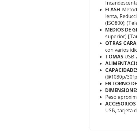
Incandescente
FLASH
Método
lenta, Reducc
(ISO800); (Te
MEDIOS DE 
superior) [Ta
OTRAS CARA
con varios id
TOMAS
USB 2
ALIMENTACI
CAPACIDADES
(@1080p/30fps
ENTORNO DE
DIMENSIONE
Peso aproxima
ACCESORIOS
USB, tarjeta d