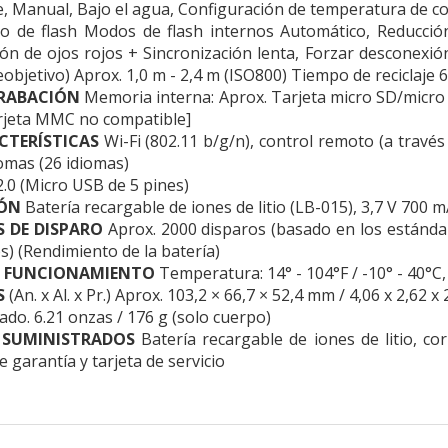
, Manual, Bajo el agua, Configuración de temperatura de co
 de flash Modos de flash internos Automático, Reducción d
ión de ojos rojos + Sincronización lenta, Forzar desconexió
leobjetivo) Aprox. 1,0 m - 2,4 m (ISO800) Tiempo de reciclaj
GRABACIÓN
Memoria interna: Aprox. Tarjeta micro SD/micro
rjeta MMC no compatible]
CTERÍSTICAS
Wi-Fi (802.11 b/g/n), control remoto (a travé
iomas (26 idiomas)
.0 (Micro USB de 5 pines)
ÓN
Batería recargable de iones de litio (LB-015), 3,7 V 700 
 DE DISPARO
Aprox. 2000 disparos (basado en los estándar
) (Rendimiento de la batería)
 FUNCIONAMIENTO
​​​​​​​ Temperatura: 14° - 104°F / -10° - 4
S
(An. x Al. x Pr.) Aprox. 103,2 × 66,7 × 52,4 mm / 4,06 x 2,62
do. 6.21 onzas / 176 g (solo cuerpo)
 SUMINISTRADOS
Batería recargable de iones de litio, co
e garantía y tarjeta de servicio