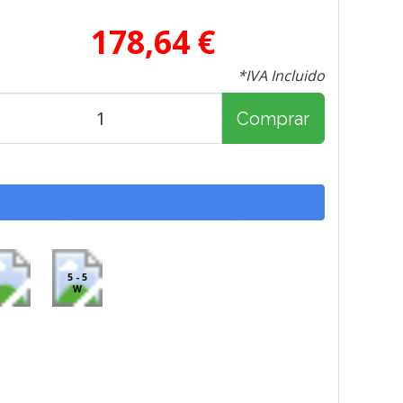
178,64 €
*IVA Incluido
Comprar
5 - 5
W