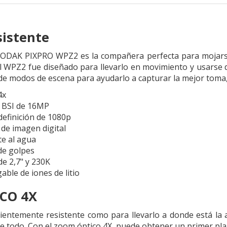
istente
KODAK PIXPRO WPZ2 es la compañera perfecta para mojarse.
el WPZ2 fue diseñado para llevarlo en movimiento y usarse 
de modos de escena para ayudarlo a capturar la mejor toma,
4x
 BSI de 16MP
definición de 1080p
 de imagen digital
te al agua
de golpes
de 2,7" y 230K
able de iones de litio
CO 4X
cientemente resistente como para llevarlo a donde está la
de todo. Con el zoom óptico 4X, puede obtener un primer pla