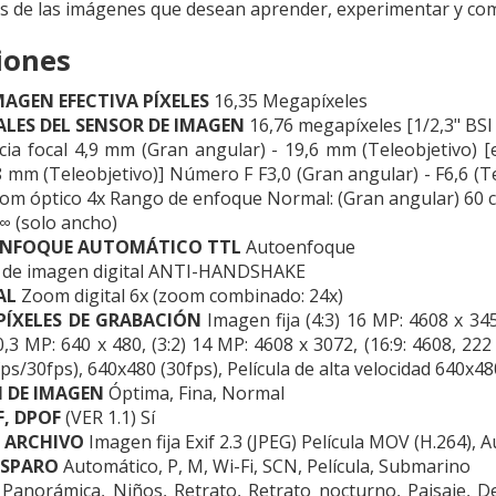
as de las imágenes que desean aprender, experimentar y com
iones
MAGEN EFECTIVA PÍXELES
16,35 Megapíxeles
ALES DEL SENSOR DE IMAGEN
16,76 megapíxeles [1/2,3" BS
cia focal 4,9 mm (Gran angular) - 19,6 mm (Teleobjetivo) 
8 mm (Teleobjetivo)] Número F F3,0 (Gran angular) - F6,6 (T
m óptico 4x Rango de enfoque Normal: (Gran angular) 60 cm
 ∞ (solo ancho)
 ENFOQUE AUTOMÁTICO TTL
Autoenfoque
ón de imagen digital ANTI-HANDSHAKE
AL
Zoom digital 6x (zoom combinado: 24x)
PÍXELES DE GRABACIÓN
Imagen fija (4:3) 16 MP: 4608 x 34
0,3 MP: 640 x 480, (3:2) 14 MP: 4608 x 3072, (16:9: 4608, 2
s/30fps), 640x480 (30fps), Película de alta velocidad 640x48
 DE IMAGEN
Óptima, Fina, Normal
, DPOF
(VER 1.1) Sí
 ARCHIVO
Imagen fija Exif 2.3 (JPEG) Película MOV (H.264), 
ISPARO
Automático, P, M, Wi-Fi, SCN, Película, Submarino
Panorámica, Niños, Retrato, Retrato nocturno, Paisaje, Dep