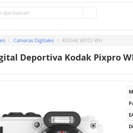
deo
Camaras Digitales
KODAK WPZ2-WH
gital Deportiva Kodak Pixpro 
M
P
E
D