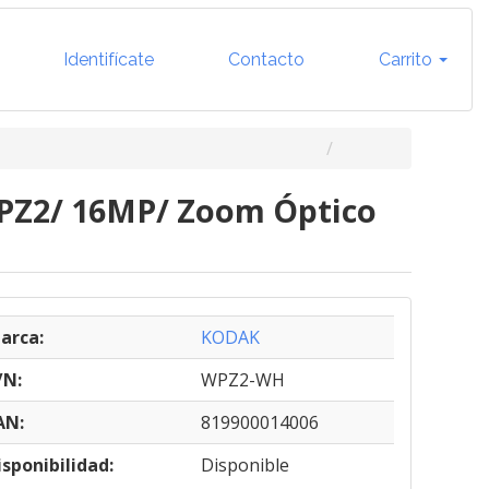
Identifícate
Contacto
Carrito
WPZ2/ 16MP/ Zoom Óptico
arca:
KODAK
/N:
WPZ2-WH
AN:
819900014006
isponibilidad:
Disponible