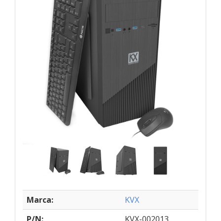
Marca:
KVX
P/N:
KVX-002013