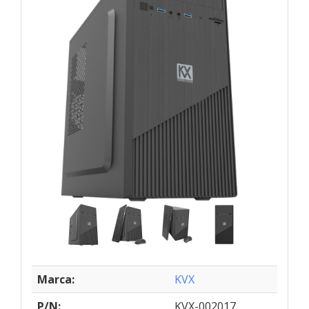
Marca:
KVX
P/N:
KVX-002017