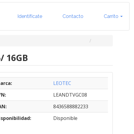
Identifícate
Contacto
Carrito
6/ 16GB
arca:
LEOTEC
/N:
LEANDTVGC08
AN:
8436588882233
isponibilidad:
Disponible