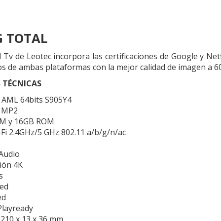
 TOTAL
 Tv de Leotec incorpora las certificaciones de Google y Net
os de ambas plataformas con la mejor calidad de imagen a 60
S TÉCNICAS
AML 64bits S905Y4
1 MP2
M y 16GB ROM
i 2.4GHz/5 GHz 802.11 a/b/g/n/ac
 Audio
ión 4K
s
ied
ed
Playready
210 x 13 x 36 mm