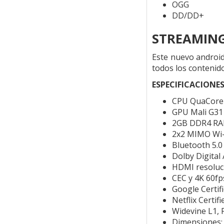
OGG
DD/DD+
STREAMING
Este nuevo android
todos los contenid
ESPECIFICACIONE
CPU QuaCore 
GPU Mali G3
2GB DDR4 RA
2x2 MIMO Wi-F
Bluetooth 5.0
Dolby Digital
HDMI resoluc
CEC y 4K 60fp
Google Certif
Netflix Certifi
Widevine L1, 
Dimensiones: 