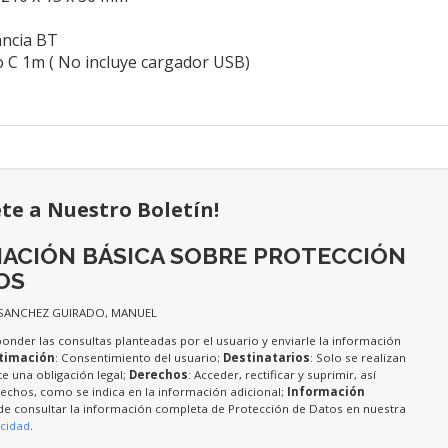
ancia BT
o C 1m ( No incluye cargador USB)
ete a Nuestro Boletín!
ACIÓN BÁSICA SOBRE PROTECCIÓN
OS
 SANCHEZ GUIRADO, MANUEL
ponder las consultas planteadas por el usuario y enviarle la información
timación
: Consentimiento del usuario;
Destinatarios
: Solo se realizan
te una obligación legal;
Derechos
: Acceder, rectificar y suprimir, así
chos, como se indica en la información adicional;
Información
de consultar la información completa de Protección de Datos en nuestra
acidad
.