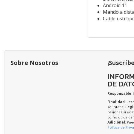
Android 11
Mando a dist
Cable usb tip
Sobre Nosotros
¡Suscríb
INFORM
DE DAT
Responsable
:
Finalidad
: Res
solicitada;
Legi
cesiones si exis
como otros dere
Adicional
: Pue
Política de Priv