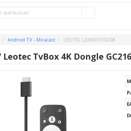
Android TV - Miracast
LEOTEC LEANDTVGC08
 Leotec TvBox 4K Dongle GC21
M
P
E
D