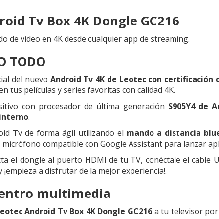
roid Tv Box 4K Dongle GC216
o de vídeo en 4K desde cualquier app de streaming.
O TODO
ial del nuevo
Android Tv 4K de Leotec con certificación 
n tus películas y series favoritas con calidad 4K.
ositivo con procesador de última generación
S905Y4 de A
interno
.
id Tv de forma ágil utilizando el
mando a distancia blu
 su micrófono compatible con Google Assistant para lanzar apl
a el dongle al puerto HDMI de tu TV, conéctale el cable 
y ¡empieza a disfrutar de la mejor experiencia!.
entro multimedia
eotec Android Tv Box 4K Dongle GC216
a tu televisor po