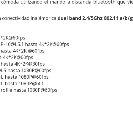
y cómoda utilizando el mando a distancia bluetooth que 
 conectividad inalámbrica
dual band 2.4/5Ghz 802.11 a/b/g
K*2K@60fps
P-10@L5.1 hasta 4K*2K@60fps
 hasta 4K*2K @60fps
a 4K*2K@60fps
 hasta 4K*2K@30fps
L5 hasta 1080P@60fps
L hasta 1080P@60fps
L hasta 1080P@60f
Profile hasta 1080P@60fps