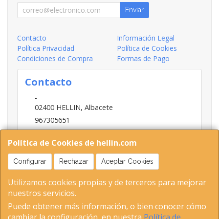
Enviar
Contacto
Información Legal
Política Privacidad
Política de Cookies
Condiciones de Compra
Formas de Pago
Contacto
-
02400
HELLIN
,
Albacete
967305651
INFO@HELLIN.COM
Política de Cookies de hellin.com
Configurar
Rechazar
Aceptar Cookies
Horario
Utilizamos cookies propias y de terceros para mejorar
09:00-13:30; 16:30-20:30
nuestros servicios.
Puede obtener más información, o bien conocer cómo
cambiar la configuración, en nuestra
Política de