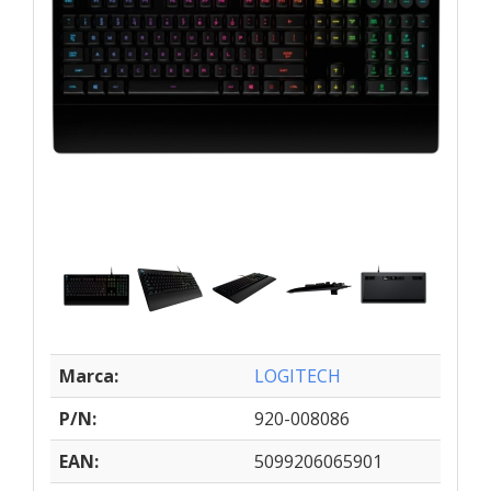
Marca:
LOGITECH
P/N:
920-008086
EAN:
5099206065901