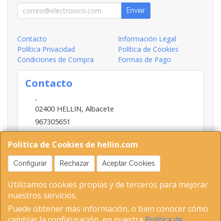
Enviar
Contacto
Información Legal
Política Privacidad
Política de Cookies
Condiciones de Compra
Formas de Pago
Contacto
-
02400
HELLIN
,
Albacete
967305651
INFO@HELLIN.COM
Política de Cookies de hellin.com
Configurar
Rechazar
Aceptar Cookies
Horario
Utilizamos cookies propias y de terceros para mejorar
09:00-13:30; 16:30-20:30
nuestros servicios.
Puede obtener más información, o bien conocer cómo
cambiar la configuración, en nuestra
Política de