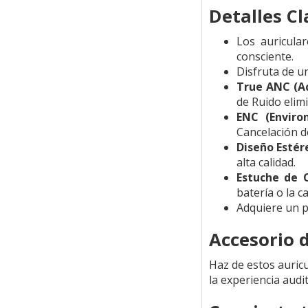
Detalles Cl
Los auricula
consciente.
Disfruta de un
True ANC (Ac
de Ruido elim
ENC (Enviro
Cancelación de
Diseño Estér
alta calidad.
Estuche de C
batería o la c
Adquiere un p
Accesorio 
Haz de estos auric
la experiencia audi