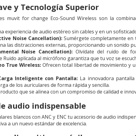
ave y Tecnología Superior
res muvit for change Eco-Sound Wireless son la combina
a experiencia de audio estéreo sin cables y en un sofisticad
tive Noise Cancellation):
Sumérgete completamente en tu 
ina las distracciones externas, proporcionando un sonido pu
nmental Noise Cancellation):
Olvídate del ruido de f
 Ruido aplicada al micrófono garantiza que tu voz se escuche
eo True Wireless:
Ofrecen total libertad de movimiento y u
arga Inteligente con Pantalla:
La innovadora pantalla e
arga de los auriculares de forma rápida y sencilla.
roducto que se alinea con un compromiso de calidad e innova
de audio indispensable
ulares blancos con ANC y ENC tu accesorio de audio indispen
tiva a un nuevo estándar de excelencia.