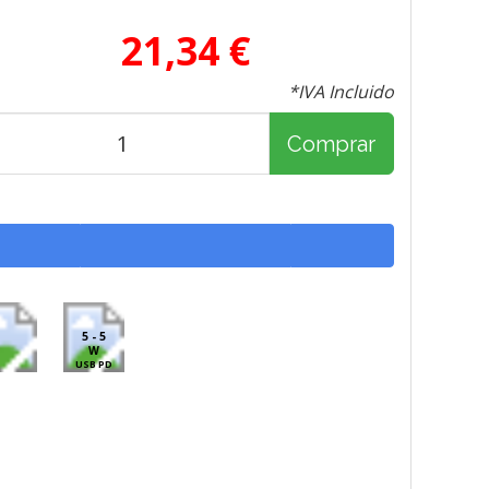
21,34 €
*IVA Incluido
Comprar
5 - 5
W
USB PD