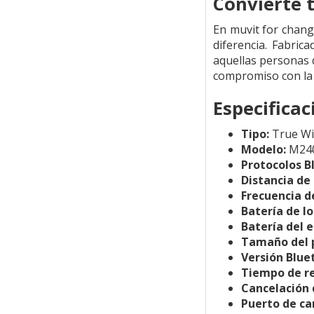
Convierte t
En muvit for chang
diferencia. Fabric
aquellas personas 
compromiso con la 
Especificac
Tipo:
True Wi
Modelo:
M24
Protocolos B
Distancia de
Frecuencia d
Batería de lo
Batería del 
Tamaño del 
Versión Blue
Tiempo de re
Cancelación 
Puerto de ca