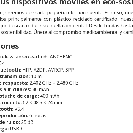
us dispositivos móviles en eco-sos
e, creemos que cada pequeña elección cuenta. Por eso, nue
ados principalmente con plástico reciclado certificado, n
que buscan reducir su huella ambiental. Desde fundas hasta 
sostenibilidad. Únete al compromiso medioambiental y cambi
iones
reless stereo earbuds ANC+ENC
04
luetooth:
HFP, A2DP, AVRCP, SPP
 transmisión:
10 m
e respuesta:
2.402 GHz – 2.480 GHz
s auriculares:
40 mAh
estuche de carga:
400 mAh
producto:
62 × 48.5 × 24 mm
tooth:
V5.4
producción:
6 horas
de ruido:
25 dB
rga:
USB-C