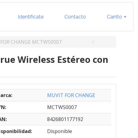
Identifícate
Contacto
Carrito
 FOR CHANGE MCTWS0007
rue Wireless Estéreo con
arca:
MUVIT FOR CHANGE
/N:
MCTWS0007
AN:
8426801177192
isponibilidad:
Disponible