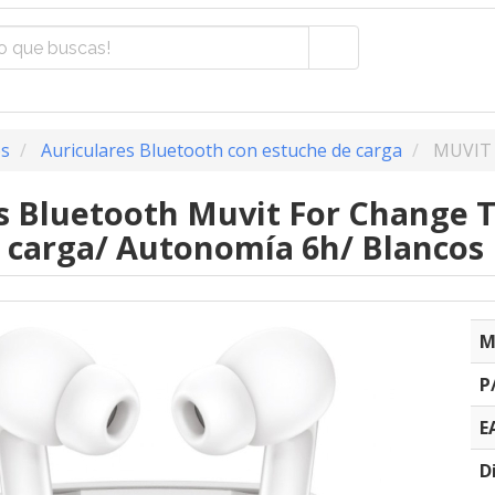
os
Auriculares Bluetooth con estuche de carga
MUVIT
s Bluetooth Muvit For Change T
 carga/ Autonomía 6h/ Blancos
M
P
E
D