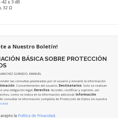
-42 ± 3 dB
, 32 Ω
ete a Nuestro Boletín!
ACIÓN BÁSICA SOBRE PROTECCIÓN
OS
 SANCHEZ GUIRADO, MANUEL
ponder las consultas planteadas por el usuario y enviarle la información
timación
: Consentimiento del usuario;
Destinatarios
: Solo se realizan
te una obligación legal;
Derechos
: Acceder, rectificar y suprimir, así
chos, como se indica en la información adicional;
Información
de consultar la información completa de Protección de Datos en nuestra
acidad
.
 acepto la
Política de Privacidad
.