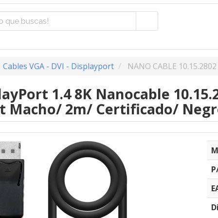
Cables VGA - DVI - Displayport
NANO CABLE 10.15.2802
layPort 1.4 8K Nanocable 10.15.
t Macho/ 2m/ Certificado/ Neg
M
P
E
D