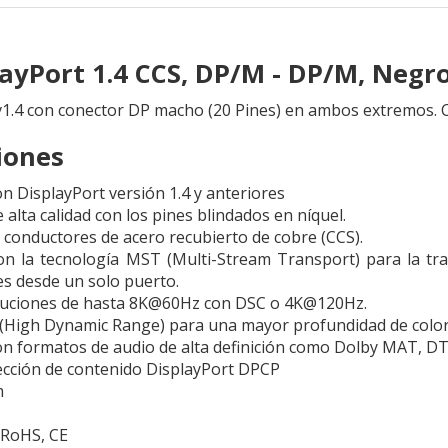
layPort 1.4 CCS, DP/M - DP/M, Negr
v1.4 con conector DP macho (20 Pines) en ambos extremos. 
iones
n DisplayPort versión 1.4 y anteriores
alta calidad con los pines blindados en níquel.
 conductores de acero recubierto de cobre (CCS).
n la tecnología MST (Multi-Stream Transport) para la tra
s desde un solo puerto.
luciones de hasta 8K@60Hz con DSC o 4K@120Hz.
High Dynamic Range) para una mayor profundidad de color 
n formatos de audio de alta definición como Dolby MAT, DT
ección de contenido DisplayPort DPCP
m
RoHS, CE