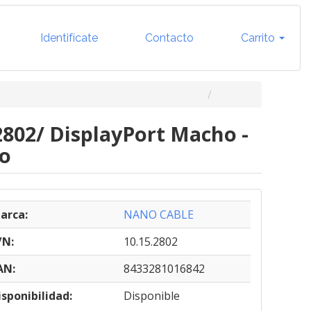
Identifícate
Contacto
Carrito
2802/ DisplayPort Macho -
ro
arca:
NANO CABLE
/N:
10.15.2802
AN:
8433281016842
isponibilidad:
Disponible