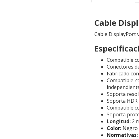
Cable Disp
Cable DisplayPort 
Especificac
Compatible co
Conectores de 
Fabricado con
Compatible co
independiente
Soporta reso
Soporta HDR (
Compatible co
Soporta prot
Longitud:
2 
Color:
Negro
Normativas: