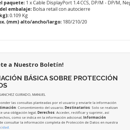
l paquete:
1 x Cable DisplayPort 1.4 CCS, DP/M - DP/M, Ne
del embalaje:
Bolsa retail con autocierre
kg):
0.109 Kg
x. (mm) alto/ancho/largo:
180/210/20
ete a Nuestro Boletín!
ACIÓN BÁSICA SOBRE PROTECCIÓN
OS
 SANCHEZ GUIRADO, MANUEL
ponder las consultas planteadas por el usuario y enviarle la información
timación
: Consentimiento del usuario;
Destinatarios
: Solo se realizan
te una obligación legal;
Derechos
: Acceder, rectificar y suprimir, así
chos, como se indica en la información adicional;
Información
de consultar la información completa de Protección de Datos en nuestra
acidad
.