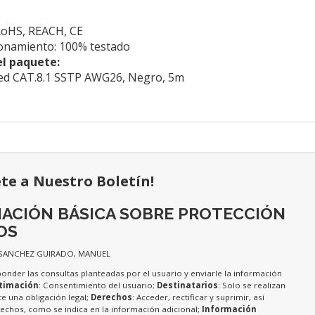
RoHS, REACH, CE
ionamiento: 100% testado
l paquete:
red CAT.8.1 SSTP AWG26, Negro, 5m
ete a Nuestro Boletín!
ACIÓN BÁSICA SOBRE PROTECCIÓN
OS
 SANCHEZ GUIRADO, MANUEL
ponder las consultas planteadas por el usuario y enviarle la información
timación
: Consentimiento del usuario;
Destinatarios
: Solo se realizan
te una obligación legal;
Derechos
: Acceder, rectificar y suprimir, así
chos, como se indica en la información adicional;
Información