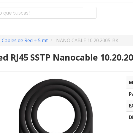
Cables de Red + 5 mt
NANO CABLE 10.20.2005-BK
ed RJ45 SSTP Nanocable 10.20.2
M
P
E
D