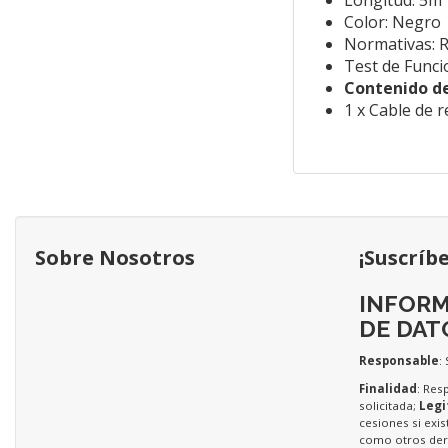
Longitud: 5m
Color: Negro
Normativas: 
Test de Func
Contenido de
1 x Cable de 
Sobre Nosotros
¡Suscríb
INFORM
DE DAT
Responsable
:
Finalidad
: Res
solicitada;
Legi
cesiones si exis
como otros dere