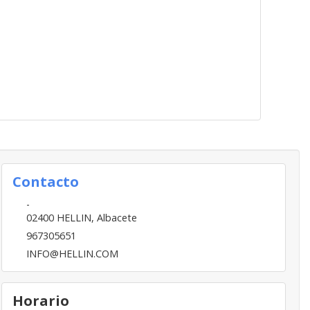
Contacto
-
02400
HELLIN
,
Albacete
967305651
INFO@HELLIN.COM
Horario