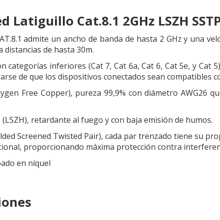
ed Latiguillo Cat.8.1 2GHz LSZH SS
CAT.8.1 admite un ancho de banda de hasta 2 GHz y una vel
a distancias de hasta 30m.
 categorías inferiores (Cat 7, Cat 6a, Cat 6, Cat 5e, y Cat 
rse de que los dispositivos conectados sean compatibles co
ygen Free Copper), pureza 99,9% con diámetro AWG26 que 
 (LSZH), retardante al fuego y con baja emisión de humos.
lded Screened Twisted Pair), cada par trenzado tiene su prop
icional, proporcionando máxima protección contra interferen
ado en níquel
iones