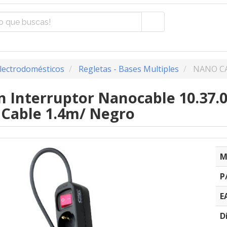
lectrodomésticos
Regletas - Bases Multiples
NANO CA
n Interruptor Nanocable 10.37.
 Cable 1.4m/ Negro
M
P
E
D