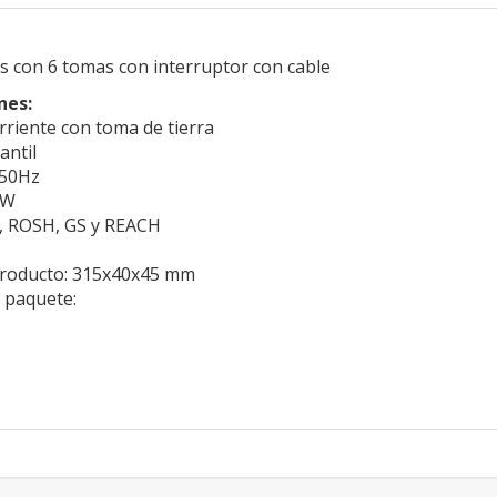
s con 6 tomas con interruptor con cable
nes:
rriente con toma de tierra
antil
-50Hz
0W
E, ROSH, GS y REACH
producto: 315x40x45 mm
 paquete: