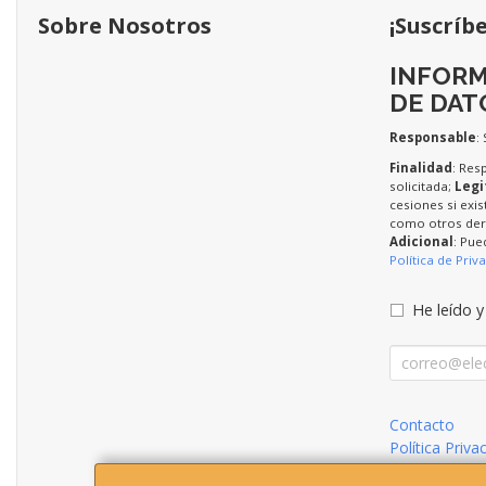
Sobre Nosotros
¡Suscríb
INFORM
DE DAT
Responsable
:
Finalidad
: Res
solicitada;
Legi
cesiones si exis
como otros dere
Adicional
: Pue
Política de Priv
He leído y
Contacto
Política Priva
Condiciones 