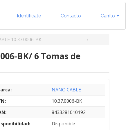
Identifícate
Contacto
Carrito
BLE 10.37.0006-BK
0006-BK/ 6 Tomas de
arca:
NANO CABLE
/N:
10.37.0006-BK
AN:
8433281010192
isponibilidad:
Disponible