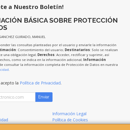
ete a Nuestro Boletín!
ACIÓN BÁSICA SOBRE PROTECCIÓN
OS
 SANCHEZ GUIRADO, MANUEL
ponder las consultas planteadas por el usuario y enviarle la información
timación
: Consentimiento del usuario;
Destinatarios
: Solo se realizan
te una obligación legal;
Derechos
: Acceder, rectificar y suprimir, así
chos, como se indica en la información adicional;
Información
de consultar la información completa de Protección de Datos en nuestra
acidad
.
 acepto la
Política de Privacidad
.
Enviar
Información Legal
cidad
Política de Cookies
de Compra
Formas de Pago