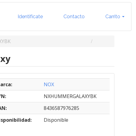
Identifícate
Contacto
Carrito
XYBK
axy
arca:
NOX
/N:
NXHUMMERGALAXYBK
AN:
8436587976285
isponibilidad:
Disponible