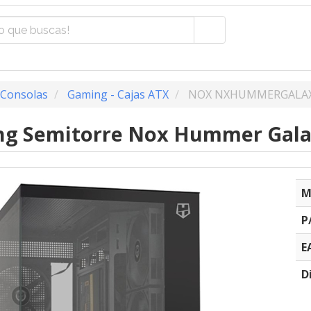
 Consolas
Gaming - Cajas ATX
NOX NXHUMMERGALA
ng Semitorre Nox Hummer Gal
M
P
E
D