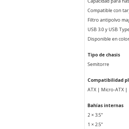
Capacidad para has
Compatible con tar
Filtro antipolvo m
USB 3.0 y USB Type
Disponible en colo
Tipo de chasis
Semitorre
Compatibilidad p
ATX | Micro-ATX | 
Bahías internas
2 × 3.5"
1 × 2.5"