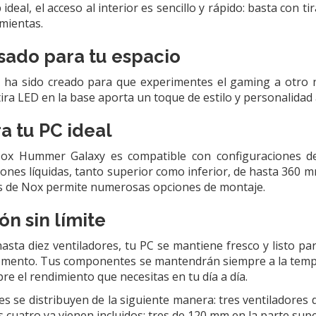
ideal, el acceso al interior es sencillo y rápido: basta con ti
mientas.
sado para tu espacio
 ha sido creado para que experimentes el gaming a otro ni
tira LED en la base aporta un toque de estilo y personalidad 
a tu PC ideal
ox Hummer Galaxy es compatible con configuraciones de 
iones líquidas, tanto superior como inferior, de hasta 360 
s de Nox permite numerosas opciones de montaje.
ón sin límite
asta diez ventiladores, tu PC se mantiene fresco y listo p
omento. Tus componentes se mantendrán siempre a la temp
e el rendimiento que necesitas en tu día a día.
res se distribuyen de la siguiente manera: tres ventiladore
s cuatro ya vienen incluidos; tres de 120 mm en la parte supe