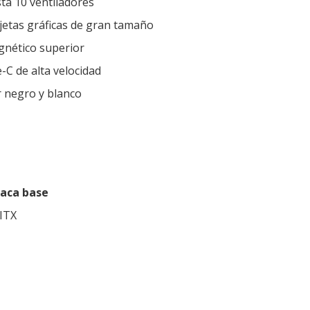
ta 10 ventiladores
jetas gráficas de gran tamaño
agnético superior
-C de alta velocidad
r negro y blanco
laca base
ITX