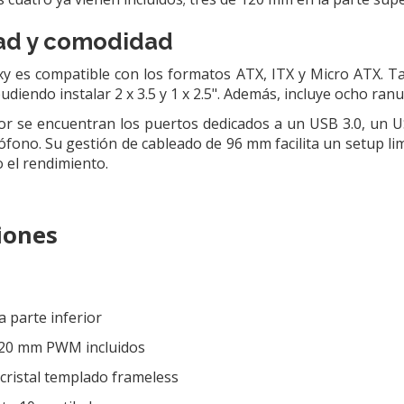
ad y comodidad
 es compatible con los formatos ATX, ITX y Micro ATX. T
pudiendo instalar 2 x 3.5 y 1 x 2.5". Además, incluye ocho ran
or se encuentran los puertos dedicados a un USB 3.0, un U
ófono. Su gestión de cableado de 96 mm facilita un setup li
o el rendimiento.
iones
 parte inferior
 120 mm PWM incluidos
e cristal templado frameless