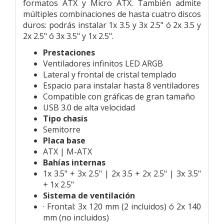
formatos ATX y Micro ATX. También admite
múltiples combinaciones de hasta cuatro discos
duros: podrás instalar 1x 3.5 y 3x 2.5" ó 2x 3.5 y
2x 2.5" ó 3x 3.5" y 1x 2.5".
Prestaciones
Ventiladores infinitos LED ARGB
Lateral y frontal de cristal templado
Espacio para instalar hasta 8 ventiladores
Compatible con gráficas de gran tamaño
USB 3.0 de alta velocidad
Tipo chasis
Semitorre
Placa base
ATX | M-ATX
Bahías internas
1x 3.5" + 3x 2.5" | 2x 3.5 + 2x 2.5" | 3x 3.5"
+ 1x 2.5"
Sistema de ventilación
· Frontal: 3x 120 mm (2 incluidos) ó 2x 140
mm (no incluidos)