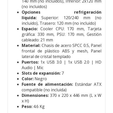
140 mm (no incluidos),
Inferior: 2x120 mm
(no incluidos)
Opciones refrigeración
líquida:
Superior: 120/240 mm (no
incluido),
Trasero: 120 mm (no incluido)
Espacio:
Cooler CPU: 170 mm,
Tarjeta
gráfica: 330 mm,
PSU: 170 mm,
Gestión
cableado: 21 mm
Material:
Chasis de acero SPCC 0.5,
Panel
frontal de plástico ABS y mesh,
Panel
lateral de cristal templado
Puertos:
1x USB 3.0 | 1x USB 2.0 | HD
Audio | Mic
Slots de expansión:
7
Color:
Negro
Fuente de alimentación:
Estándar ATX
compatible (no incluida)
Dimensiones:
370 x 220 x 446 mm (L x W
x H)
Peso:
4.6 Kg