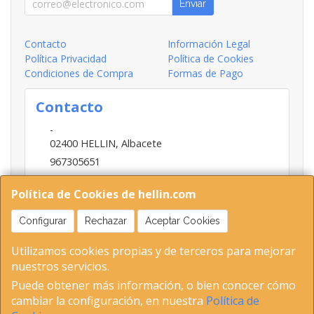
Enviar
Contacto
Información Legal
Política Privacidad
Política de Cookies
Condiciones de Compra
Formas de Pago
Contacto
-
02400
HELLIN
,
Albacete
967305651
INFO@HELLIN.COM
Política de Cookies de hellin.com
Configurar
Rechazar
Aceptar Cookies
Horario
Utilizamos cookies propias y de terceros para mejorar
09:00-13:30; 16:30-20:30
nuestros servicios.
Puede obtener más información, o bien conocer cómo
cambiar la configuración, en nuestra
Política de
02400 Hellin (Albacete ) Tel 653893802-967305651 C.I.F-