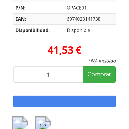
P/N:
OPACE01
EAN:
6974028141738
Disponibilidad:
Disponible
41,53 €
*IVA Incluido
Comprar
5 - 5
W