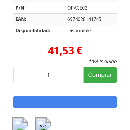
P/N:
OPACE02
EAN:
6974028141745
Disponibilidad:
Disponible
41,53 €
*IVA Incluido
Comprar
5 - 5
W