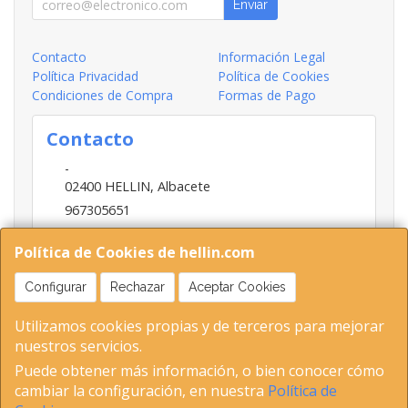
Enviar
Contacto
Información Legal
Política Privacidad
Política de Cookies
Condiciones de Compra
Formas de Pago
Contacto
-
02400
HELLIN
,
Albacete
967305651
INFO@HELLIN.COM
Política de Cookies de hellin.com
Configurar
Rechazar
Aceptar Cookies
Horario
Utilizamos cookies propias y de terceros para mejorar
09:00-13:30; 16:30-20:30
nuestros servicios.
Puede obtener más información, o bien conocer cómo
cambiar la configuración, en nuestra
Política de
02400 Hellin (Albacete ) Tel 653893802-967305651 C.I.F-